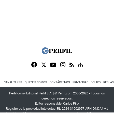
CANALES RSS
QUIENES SOMOS
CONTÁCTENOS
PRIVACIDAD
EQUIPO
REGLAS
Perfil.com - Editorial Perfil S.A.
| © Perfil.com 2006-2026 - Todos los
derechos reservados.
Editor responsable: Carlos Piro.
Registro de la propiedad intelectual RL-2024-31002957-APN-DNDA#MJ
Dirección:
California 2715
,
C1289ABI
,
CABA, Argentina
| Teléfono:
+54 9 11