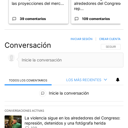
las proyecciones del merc...
alrededores del Congreso:
rep...
39 comentarios
109 comentarios
INICIAR SESIÓN
|
CREAR CUENTA
Conversación
SIGA ESTA CO
SEGUIR
LOS MÁS RECIENTES
TODOS LOS COMENTARIOS
Todos los comentarios
Inicie la conversación
CONVERSACIONES ACTIVAS
Este listado muestra los artículos con más comentarios en los últim
Un artículo de tendencia con el título "La violencia sigue en los 
La violencia sigue en los alrededores del Congreso:
represión, detenidos y una fotógrafa herida
109