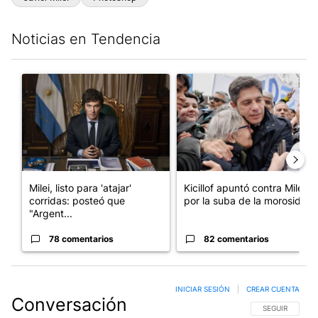
Noticias en Tendencia
Este listado muestra los artículos con más comentarios en los últim
Un artículo de tendencia con el título "Milei, listo para 'atajar
Un artículo de tendencia con el
Milei, listo para 'atajar'
Kicillof apuntó contra Milei
corridas: posteó que
por la suba de la morosida...
"Argent...
78 comentarios
82 comentarios
INICIAR SESIÓN
|
CREAR CUENTA
Conversación
SIGA ESTA CO
SEGUIR