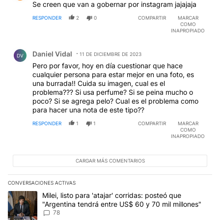
Se creen que van a gobernar por instagram jajajaja
RESPONDER
2
0
COMPARTIR
MARCAR
COMO
INAPROPIADO
Comentario de Daniel Vidal.
Daniel Vidal
11 DE DICIEMBRE DE 2023
DV
Pero por favor, hoy en día cuestionar que hace
cualquier persona para estar mejor en una foto, es
una burrada!! Cuida su imagen, cual es el
problema??? Si usa perfume? Si se peina mucho o
poco? Si se agrega pelo? Cual es el problema como
para hacer una nota de este tipo??
RESPONDER
1
1
COMPARTIR
MARCAR
COMO
INAPROPIADO
CARGAR MÁS COMENTARIOS
CONVERSACIONES ACTIVAS
Este listado muestra los artículos con más comentarios en los últim
Un artículo de tendencia con el título "Milei, listo para 'atajar' c
Milei, listo para 'atajar' corridas: posteó que
"Argentina tendrá entre US$ 60 y 70 mil millones"
78