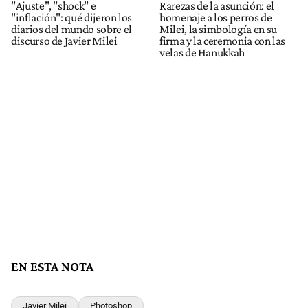
"Ajuste", "shock" e
Rarezas de la asunción: el
"inflación": qué dijeron los
homenaje a los perros de
diarios del mundo sobre el
Milei, la simbología en su
discurso de Javier Milei
firma y la ceremonia con las
velas de Hanukkah
EN ESTA NOTA
Javier Milei
Photoshop