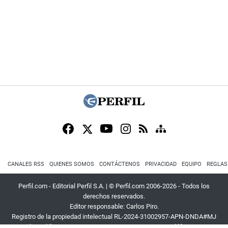
CANALES RSS
QUIENES SOMOS
CONTÁCTENOS
PRIVACIDAD
EQUIPO
REGLAS
Perfil.com - Editorial Perfil S.A.
| © Perfil.com 2006-2026 - Todos los
derechos reservados.
Editor responsable: Carlos Piro.
Registro de la propiedad intelectual RL-2024-31002957-APN-DNDA#MJ
Dirección:
California 2715
,
C1289ABI
,
CABA, Argentina
| Teléfono:
+54 9 11