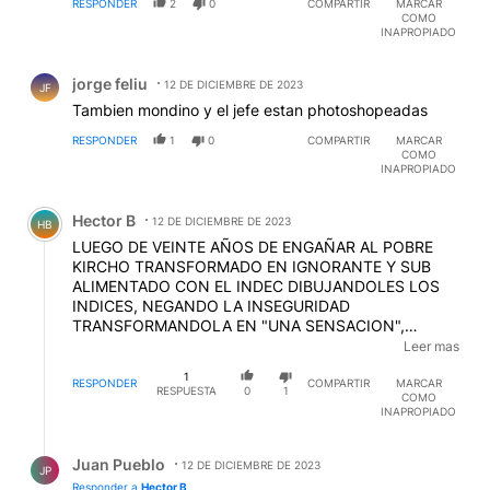
RESPONDER
2
0
COMPARTIR
MARCAR
COMO
INAPROPIADO
Comentario de jorge feliu.
jorge feliu
12 DE DICIEMBRE DE 2023
JF
Tambien mondino y el jefe estan photoshopeadas
RESPONDER
1
0
COMPARTIR
MARCAR
COMO
INAPROPIADO
Comentario de Hector B.
Hector B
12 DE DICIEMBRE DE 2023
HB
LUEGO DE VEINTE AÑOS DE ENGAÑAR AL POBRE
KIRCHO TRANSFORMADO EN IGNORANTE Y SUB
ALIMENTADO CON EL INDEC DIBUJANDOLES LOS
INDICES, NEGANDO LA INSEGURIDAD
TRANSFORMANDOLA EN "UNA SENSACION",
ASEGURANDO EN LOS FOROS INTERNACIONALES
Leer mas
QUE LA POBREZA ERA DEL 5 POR CIENTO Y QUE
1
ESTABAMOS MEJOR QUE EN ALEMANIA, AHORA
RESPONDER
COMPARTIR
MARCAR
RESPUESTA
0
1
COMO
PRETENDER "CRITICAR" LA POLITICA DE DIFUSIÓN
INAPROPIADO
DE UN NUEVO PRESIDENTE, QUE HACE 24 HS ESTA
EN FUNCIONES... ESTO LOS DESCRIBE... MALAS
Respuesta de Juan Pueblo.
PERSONAS, QUE SOMETIERON A UN PUEBLO AL
Juan Pueblo
12 DE DICIEMBRE DE 2023
JP
HAMBRE Y LA IGNORANCIA, Y NO DUDEN QUE VAN
Responder a
Hector B