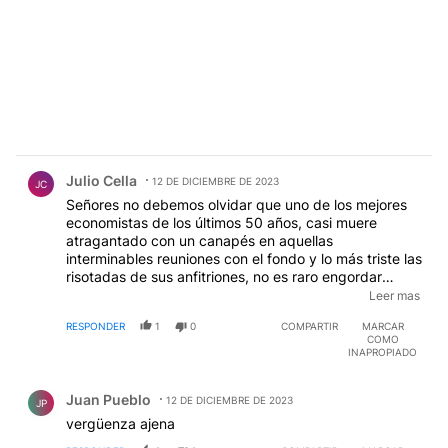
Comentario de Julio Cella.
Julio Cella
12 DE DICIEMBRE DE 2023
JC
Señores no debemos olvidar que uno de los mejores
economistas de los últimos 50 años, casi muere
atragantado con un canapés en aquellas
interminables reuniones con el fondo y lo más triste las
risotadas de sus anfitriones, no es raro engordar
rápidamente en las reuniones complicadas , con
Leer mas
mucho café, te de todo tipo aguas minerales y
RESPONDER
1
0
COMPARTIR
MARCAR
gaseosas aman de los bocadillos, si creció su cara , su
COMO
papada y toda su osamenta.
INAPROPIADO
Comentario de Juan Pueblo.
Juan Pueblo
12 DE DICIEMBRE DE 2023
JP
vergüenza ajena