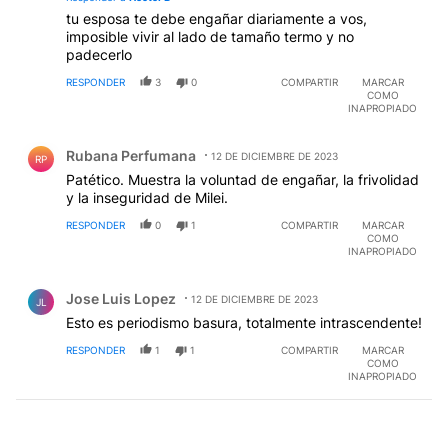
A SER CASTIGADOS MUY DURAMENTE POR SU
tu esposa te debe engañar diariamente a vos,
MALDAD, RESENTIMIENTO Y CORRUPCION.
imposible vivir al lado de tamaño termo y no
KIRCHOS SUCIOS
padecerlo
RESPONDER
3
0
COMPARTIR
MARCAR
COMO
INAPROPIADO
Comentario de Rubana Perfumana.
Rubana Perfumana
12 DE DICIEMBRE DE 2023
RP
Patético. Muestra la voluntad de engañar, la frivolidad
y la inseguridad de Milei.
RESPONDER
0
1
COMPARTIR
MARCAR
COMO
INAPROPIADO
Comentario de Jose Luis Lopez.
Jose Luis Lopez
12 DE DICIEMBRE DE 2023
JL
Esto es periodismo basura, totalmente intrascendente!
RESPONDER
1
1
COMPARTIR
MARCAR
COMO
INAPROPIADO