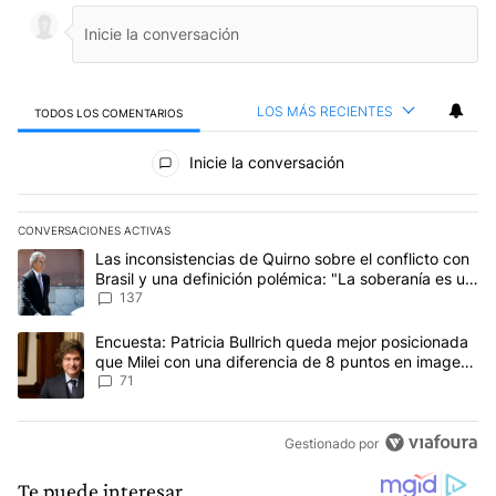
LOS MÁS RECIENTES
TODOS LOS COMENTARIOS
Todos los comentarios
Inicie la conversación
CONVERSACIONES ACTIVAS
Este listado muestra los artículos con más comentarios en los últim
Un artículo de tendencia con el título "Las inconsistencias de Qui
Las inconsistencias de Quirno sobre el conflicto con
Brasil y una definición polémica: "La soberanía es un
concepto antiguo"
137
Un artículo de tendencia con el título "Encuesta: Patricia Bullri
Encuesta: Patricia Bullrich queda mejor posicionada
que Milei con una diferencia de 8 puntos en imagen
negativa
71
Gestionado por