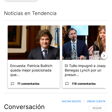
Noticias en Tendencia
Este listado muestra los artículos con más comentarios en los últim
Un artículo de tendencia con el título "Encuesta: Patricia Bull
Un artículo de tendencia con e
Encuesta: Patricia Bullrich
Di Tullio impugnó a Joaquín
queda mejor posicionada
Benegas Lynch por un
que...
presun...
71 comentarios
118 comentarios
INICIAR SESIÓN
|
CREAR CUENTA
Conversación
SIGA ESTA CO
SEGUIR