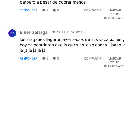
bárbaro a pesar de cobrar menos
RESPONDER
2
0
COMPARTIR
MARCAR
COMO
INAPROPIADO
Comentario de Elber Galarga.
Elber Galarga
31 DE JULIO DE 2023
EG
los araganes llegaron ayer secos de sus vacaciones y
hoy se acordaron que la guita no les alcanza , jaaaa ja
ja ja ja ja ja ja
RESPONDER
0
0
COMPARTIR
MARCAR
COMO
INAPROPIADO