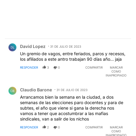
Comentario de David Lopez.
David Lopez
31 DE JULIO DE 2023
DL
Un gremio de vagos, entre feriados, paros y recesos,
los afiliados a este antro trabajan 90 días año... jaja
RESPONDER
3
0
COMPARTIR
MARCAR
COMO
INAPROPIADO
Comentario de Claudio Barone.
Claudio Barone
31 DE JULIO DE 2023
CB
Arrancamos bien la semana en la ciudad, a dos
semanas de las elecciones paro docentes y para de
subtes, el año que viene si gana la derecha nos
vamos a tener que acostumbrar a las mafias
sindicales, van a salir de los nichos
RESPONDER
2
0
COMPARTIR
MARCAR
COMO
INAPROPIADO