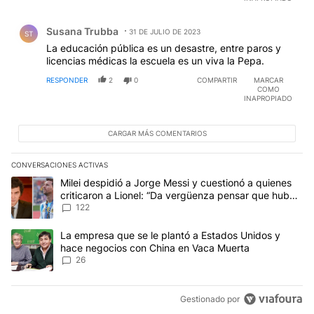
Comentario de Susana Trubba.
Susana Trubba
31 DE JULIO DE 2023
ST
La educación pública es un desastre, entre paros y
licencias médicas la escuela es un viva la Pepa.
RESPONDER
2
0
COMPARTIR
MARCAR
COMO
INAPROPIADO
CARGAR MÁS COMENTARIOS
CONVERSACIONES ACTIVAS
Este listado muestra los artículos con más comentarios en los últim
Un artículo de tendencia con el título "Milei despidió a Jorge Mes
Milei despidió a Jorge Messi y cuestionó a quienes
criticaron a Lionel: “Da vergüenza pensar que hubo
anti-Messi”
122
Un artículo de tendencia con el título "La empresa que se le pla
La empresa que se le plantó a Estados Unidos y
hace negocios con China en Vaca Muerta
26
Gestionado por