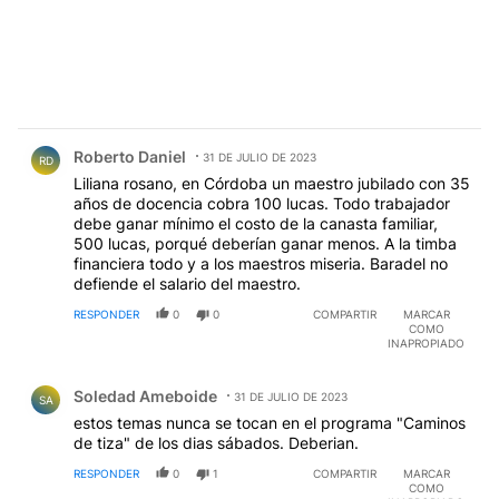
Comentario de Roberto Daniel.
Roberto Daniel
31 DE JULIO DE 2023
RD
Liliana rosano, en Córdoba un maestro jubilado con 35
años de docencia cobra 100 lucas. Todo trabajador
debe ganar mínimo el costo de la canasta familiar,
500 lucas, porqué deberían ganar menos. A la timba
financiera todo y a los maestros miseria. Baradel no
defiende el salario del maestro.
RESPONDER
0
0
COMPARTIR
MARCAR
COMO
INAPROPIADO
Comentario de Soledad Ameboide.
Soledad Ameboide
31 DE JULIO DE 2023
SA
estos temas nunca se tocan en el programa "Caminos
de tiza" de los dias sábados. Deberian.
RESPONDER
0
1
COMPARTIR
MARCAR
COMO