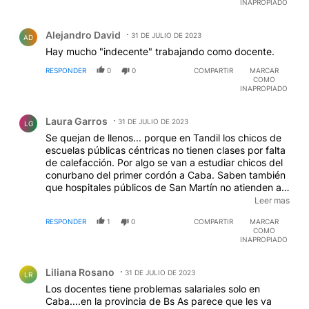
INAPROPIADO
Comentario de Alejandro David.
Alejandro David
31 DE JULIO DE 2023
AD
Hay mucho "indecente" trabajando como docente.
RESPONDER
0
0
COMPARTIR
MARCAR
COMO
INAPROPIADO
Comentario de Laura Garros.
Laura Garros
31 DE JULIO DE 2023
LG
Se quejan de llenos... porque en Tandil los chicos de
escuelas públicas céntricas no tienen clases por falta
de calefacción. Por algo se van a estudiar chicos del
conurbano del primer cordón a Caba. Saben también
que hospitales públicos de San Martín no atienden a
pacientes que vienen del interior de la provincia???
Leer mas
Hasta el documento tienen que mostrar para ver si la
RESPONDER
1
0
COMPARTIR
MARCAR
dirección se condice con el partido. Una vergüenza.
COMO
INAPROPIADO
Comentario de Liliana Rosano.
Liliana Rosano
31 DE JULIO DE 2023
LR
Los docentes tiene problemas salariales solo en
Caba....en la provincia de Bs As parece que les va