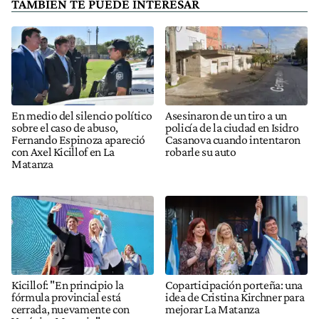
TAMBIÉN TE PUEDE INTERESAR
En medio del silencio político
Asesinaron de un tiro a un
sobre el caso de abuso,
policía de la ciudad en Isidro
Fernando Espinoza apareció
Casanova cuando intentaron
con Axel Kicillof en La
robarle su auto
Matanza
Kicillof: "En principio la
Coparticipación porteña: una
fórmula provincial está
idea de Cristina Kirchner para
cerrada, nuevamente con
mejorar La Matanza