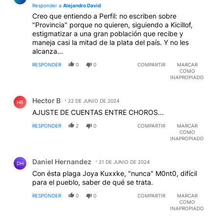
Responder a
Alejandro David
Creo que entiendo a Perfil: no escriben sobre
"Provincia" porque no quieren, siguiendo a Kicillof,
estigmatizar a una gran población que recibe y
maneja casi la mitad de la plata del país. Y no les
alcanza...
RESPONDER
0
0
COMPARTIR
MARCAR
COMO
INAPROPIADO
Comentario de Hector B.
Hector B
22 DE JUNIO DE 2024
HB
AJUSTE DE CUENTAS ENTRE CHOROS...
RESPONDER
2
0
COMPARTIR
MARCAR
COMO
INAPROPIADO
Comentario de Daniel Hernandez.
Daniel Hernandez
21 DE JUNIO DE 2024
DH
Con ésta plaga Joya Kuxxke, "nunca" M0nt0, difícil
para el pueblo, saber de qué se trata.
RESPONDER
0
0
COMPARTIR
MARCAR
COMO
INAPROPIADO