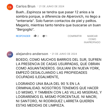
Comentario de Carlos Brun.
Carlos Brun
21 DE JUNIO DE 2024
CB
Bueh...Espinoza se tendra que pasar 12 anios a la
sombra porque, a diferencia de Alperovich, no llego a
"enterrarla". Solo fueron contactos de piel y pelitos.
Magario, mientras tanto tendra que buscarse un buen
"Bergoglio".
RESPONDER
2
1
COMPARTIR
MARCAR
COMO
INAPROPIADO
Comentario de alejandro anderson.
alejandro anderson
21 DE JUNIO DE 2024
AA
BOEDO, COMO MUCHOS BARRIOS DEL SUR, SUFREN
LA PRESENCIA DE CASAS USURPADAS, QUE OBRAN
COMO AGUANTADEROS. GIULIANI EN NUEVA YORK,
EMPEZÒ DESALOJANDO LAS PROPIEDADES
OCUPADAS ILEGALMENTE,
LOGRANDO UNA BAJA DEL 90 % EN LA
CRIMINALIDAD. NOSOTROS TENEMOS QUE HACER
LO MISMO, Y TAMBIEN CON LAS VILLAS MISERIAS, Y
LOGRAREMOS EL MISMO PORCENTAJE. NI MACRI,
NI SANTORO, NI RODRIGUEZ LARRETA QUIEREN
ESTAS MEDIDAS DE LIMPIEZA.