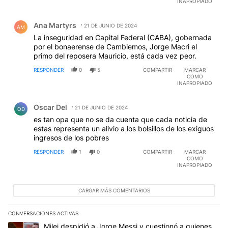
INAPROPIADO
Comentario de Ana Martyrs.
Ana Martyrs
21 DE JUNIO DE 2024
AM
La inseguridad en Capital Federal (CABA), gobernada
por el bonaerense de Cambiemos, Jorge Macri el
primo del reposera Mauricio, está cada vez peor.
RESPONDER
0
5
COMPARTIR
MARCAR
COMO
INAPROPIADO
Comentario de Oscar Del.
Oscar Del
21 DE JUNIO DE 2024
OD
es tan opa que no se da cuenta que cada noticia de
estas representa un alivio a los bolsillos de los exiguos
ingresos de los pobres
RESPONDER
1
0
COMPARTIR
MARCAR
COMO
INAPROPIADO
CARGAR MÁS COMENTARIOS
CONVERSACIONES ACTIVAS
Este listado muestra los artículos con más comentarios en los últim
Un artículo de tendencia con el título "Milei despidió a Jorge Mes
Milei despidió a Jorge Messi y cuestionó a quienes