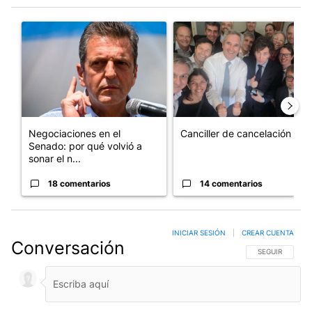
Este listado muestra los artículos con más comentarios en los últim
Un artículo de tendencia con el título "Negociaciones en el Se
Un artículo de tendencia con e
Negociaciones en el
Canciller de cancelación
Senado: por qué volvió a
sonar el n...
18 comentarios
14 comentarios
INICIAR SESIÓN
|
CREAR CUENTA
Conversación
SIGA ESTA CO
SEGUIR