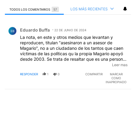
LOS MÁS RECIENTES
TODOS LOS COMENTARIOS
57
Todos los comentarios
Comentario de Eduardo Buffa.
Eduardo Buffa
22 DE JUNIO DE 2024
EB
La nota, en este y otros medios que levantan y
reproducen, titulan "asesinaron a un asesor de
Magario", no a un ciudadano de los tantos que caen
víctimas de las políticas qu la propia Magario apoyó
desde 2003. Se trata de resaltar que es una persona
especial: asesor y de Magario y entoces la plebe
Leer mas
lectora debe mirar al gobierno de la ciudad pero por
RESPONDER
1
0
COMPARTIR
MARCAR
encima de Macri 2, también a Bullrich. Solo me queda
COMO
una pregunta: ¿asesor de qué era este
INAPROPIADO
coso?...naaaa...solo un colgado del Estado generoso y
Patriota porque se quedó sin cargo oficial. Ya hay otro
"asesor" en su lugar.
EDITADO