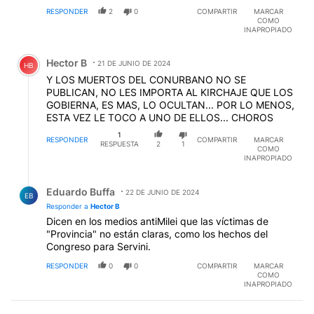
RESPONDER
2
0
COMPARTIR
MARCAR
COMO
INAPROPIADO
Comentario de Hector B.
Hector B
21 DE JUNIO DE 2024
HB
Y LOS MUERTOS DEL CONURBANO NO SE
PUBLICAN, NO LES IMPORTA AL KIRCHAJE QUE LOS
GOBIERNA, ES MAS, LO OCULTAN... POR LO MENOS,
ESTA VEZ LE TOCO A UNO DE ELLOS... CHOROS
1
RESPONDER
COMPARTIR
MARCAR
RESPUESTA
2
1
COMO
INAPROPIADO
Respuesta de Eduardo Buffa.
Eduardo Buffa
22 DE JUNIO DE 2024
EB
Responder a
Hector B
Dicen en los medios antiMilei que las víctimas de
"Provincia" no están claras, como los hechos del
Congreso para Servini.
RESPONDER
0
0
COMPARTIR
MARCAR
COMO
INAPROPIADO