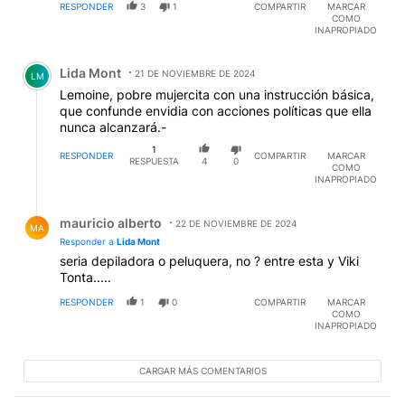
RESPONDER
3
1
COMPARTIR
MARCAR
COMO
INAPROPIADO
Comentario de Lida Mont.
Lida Mont
21 DE NOVIEMBRE DE 2024
LM
Lemoine, pobre mujercita con una instrucción básica,
que confunde envidia con acciones políticas que ella
nunca alcanzará.-
1
RESPONDER
COMPARTIR
MARCAR
RESPUESTA
4
0
COMO
INAPROPIADO
Respuesta de mauricio alberto.
mauricio alberto
22 DE NOVIEMBRE DE 2024
MA
Responder a
Lida Mont
seria depiladora o peluquera, no ? entre esta y Viki
Tonta.....
RESPONDER
1
0
COMPARTIR
MARCAR
COMO
INAPROPIADO
CARGAR MÁS COMENTARIOS