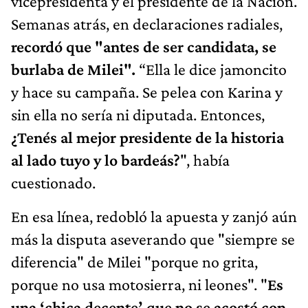
vicepresidenta y el presidente de la Nación.
Semanas atrás, en declaraciones radiales,
recordó que "antes de ser candidata, se
burlaba de Milei".
“Ella le dice jamoncito
y hace su campaña. Se pelea con Karina y
sin ella no sería ni diputada. Entonces,
¿Tenés al mejor presidente de la historia
al lado tuyo y lo bardeás?
", había
cuestionado.
En esa línea, redobló la apuesta y zanjó aún
más la disputa aseverando que "siempre se
diferencia" de Milei "porque no grita,
porque no usa motosierra, ni leones". "
Es
una ‘chica decente’ que no se acostó con