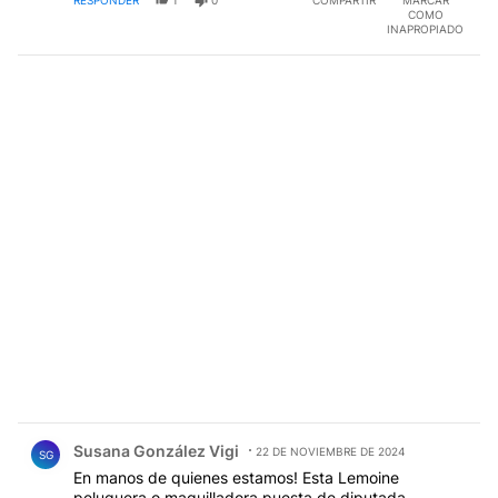
RESPONDER
1
0
COMPARTIR
MARCAR
COMO
INAPROPIADO
Comentario de Susana González Vigi.
Susana González Vigi
22 DE NOVIEMBRE DE 2024
SG
En manos de quienes estamos! Esta Lemoine
peluquera o maquilladora puesta de diputada ,