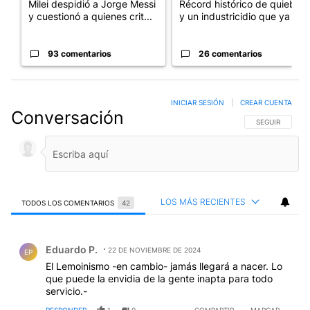
Milei despidió a Jorge Messi
Récord histórico de quiebras
y cuestionó a quienes crit...
y un industricidio que ya ...
93 comentarios
26 comentarios
INICIAR SESIÓN
|
CREAR CUENTA
Conversación
SIGA ESTA CO
SEGUIR
LOS MÁS RECIENTES
TODOS LOS COMENTARIOS
42
Todos los comentarios
Comentario de Eduardo P..
Eduardo P.
22 DE NOVIEMBRE DE 2024
EP
El Lemoinismo -en cambio- jamás llegará a nacer. Lo
que puede la envidia de la gente inapta para todo
servicio.-