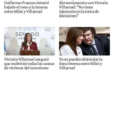
Guillermo Francos intentó
distanciamiento con Victoria
bajarle el tono a la interna
Villarruel: "No tiene
entre Milei y Villarruel
injerencia en la toma de
decisiones"
Victoria Villarruel aseguró
Ya no pueden disimular la
que reabrirán todas las causas
dura interna entre Milei y
de víctimas del terrorismo
Villarruel