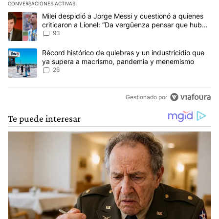
CONVERSACIONES ACTIVAS
Este listado muestra los artículos con más comentarios en los últim
Un artículo de tendencia con el título "Milei despidió a Jorge Mes
Milei despidió a Jorge Messi y cuestionó a quienes
criticaron a Lionel: “Da vergüenza pensar que hubo
anti-Messi”
93
Un artículo de tendencia con el título "Récord histórico de quie
Récord histórico de quiebras y un industricidio que
ya supera a macrismo, pandemia y menemismo
26
Gestionado por