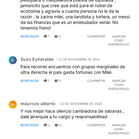
jamoncito que cree que está para el nobel de
economia y agravia a cuanta persona no le da la
razón , la zarina milei, una tarotista y tortera, un messi
de las finanzas que es un endeudador serial. No
tenemos freno!
RESPONDER
1
0
COMPARTIR
MARCAR
COMO
INAPROPIADO
Comentario de Susu Eyheralde.
Susu Eyheralde
22 DE NOVIEMBRE DE 2024
SE
Para recorrer encuentros con grupos marginales de
ultra derecha el país gasta fortunas con Milei.
RESPONDER
1
0
COMPARTIR
MARCAR
COMO
INAPROPIADO
Comentario de mauricio alberto.
mauricio alberto
22 DE NOVIEMBRE DE 2024
MA
Y vos mejor hace silencio cambiadora de sabanas ,
dale jerarquia a tu cargo y responsabilidad
RESPONDER
2
0
COMPARTIR
MARCAR
COMO
INAPROPIADO