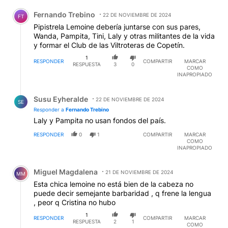
Comentario de Fernando Trebino.
Fernando Trebino
22 DE NOVIEMBRE DE 2024
FT
Pipistrela Lemoine debería juntarse con sus pares,
Wanda, Pampita, Tini, Laly y otras militantes de la vida
y formar el Club de las Viltroteras de Copetín.
1
RESPONDER
COMPARTIR
MARCAR
RESPUESTA
3
0
COMO
INAPROPIADO
Respuesta de Susu Eyheralde.
Susu Eyheralde
22 DE NOVIEMBRE DE 2024
SE
Responder a
Fernando Trebino
Laly y Pampita no usan fondos del país.
RESPONDER
0
1
COMPARTIR
MARCAR
COMO
INAPROPIADO
Comentario de Miguel Magdalena.
Miguel Magdalena
21 DE NOVIEMBRE DE 2024
MM
Esta chica lemoine no está bien de la cabeza no
puede decir semejante barbaridad , q frene la lengua
, peor q Cristina no hubo
1
RESPONDER
COMPARTIR
MARCAR
RESPUESTA
2
1
COMO