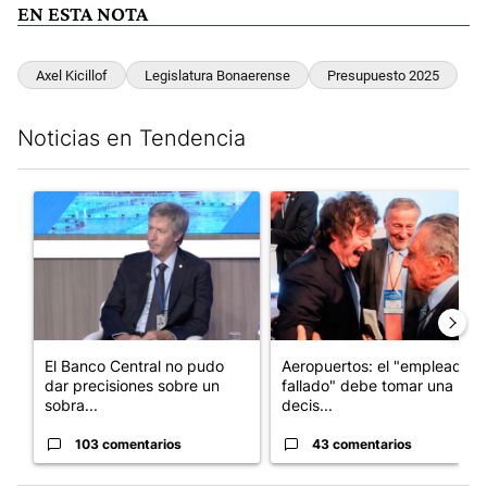
EN ESTA NOTA
Axel Kicillof
Legislatura Bonaerense
Presupuesto 2025
Noticias en Tendencia
Este listado muestra los artículos con más comentarios en los últim
Un artículo de tendencia con el título "El Banco Central no pud
Un artículo de tendencia con e
El Banco Central no pudo
Aeropuertos: el "empleado
dar precisiones sobre un
fallado" debe tomar una
sobra...
decis...
103 comentarios
43 comentarios