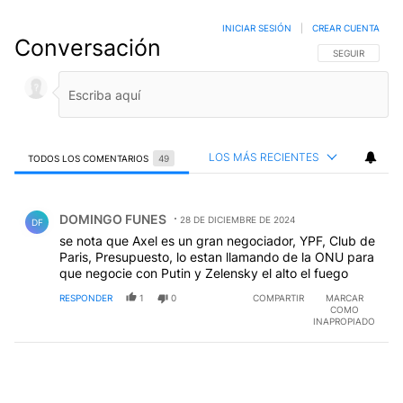
INICIAR SESIÓN
|
CREAR CUENTA
Conversación
SIGA ESTA CO
SEGUIR
LOS MÁS RECIENTES
TODOS LOS COMENTARIOS
49
Todos los comentarios
Comentario de DOMINGO FUNES.
DOMINGO FUNES
28 DE DICIEMBRE DE 2024
DF
se nota que Axel es un gran negociador, YPF, Club de
Paris, Presupuesto, lo estan llamando de la ONU para
que negocie con Putin y Zelensky el alto el fuego
RESPONDER
1
0
COMPARTIR
MARCAR
COMO
INAPROPIADO