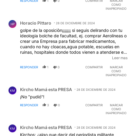
RESPONDER
1
0
COMPARTIR
MARCAR
COMO
INAPROPIADO
Comentario de Horacio Pittaro.
Horacio Pittaro
28 DE DICIEMBRE DE 2024
HP
golpe de la oposiciòn¡¡¡¡¡¡¡ si seguis delirando con tu
ideologia bolche de facultad, ej. comprar Aerolineas o
crear una Empresa para fabricar medicamentos,
cuando no hay cloacas,agua potable, escuelas en
ruinas, hospitales donde todos vienen a atenderse en
CABA, ni hablar de tu indiferencia ante la inseguridad
Leer mas
del Conurbano y tus aumentos groseros de
RESPONDER
1
0
COMPARTIR
MARCAR
impuestos, lo tragico e que este impresentable,
COMO
elegido a dedo por la procesada, aspira a ser
INAPROPIADO
candidato a Presidente 2027
Comentario de Kircho Mamá esta PRESA.
Kircho Mamá esta PRESA
28 DE DICIEMBRE DE 2024
KM
¡No "pudió"!
RESPONDER
3
0
COMPARTIR
MARCAR
COMO
INAPROPIADO
Comentario de Kircho Mamá esta PRESA.
Kircho Mamá esta PRESA
28 DE DICIEMBRE DE 2024
KM
Kirchos: ¿algo que decir del periodista militante