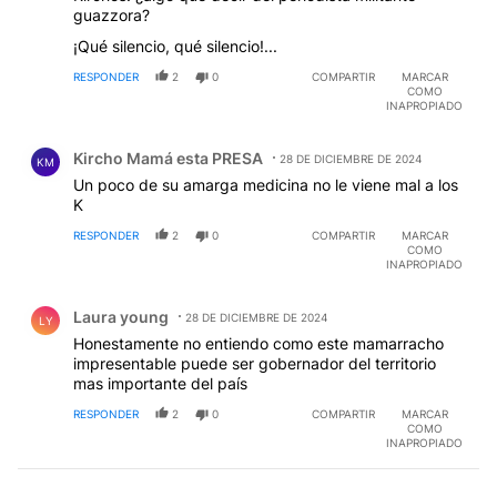
guazzora?
¡Qué silencio, qué silencio!...
RESPONDER
2
0
COMPARTIR
MARCAR
COMO
INAPROPIADO
Comentario de Kircho Mamá esta PRESA.
Kircho Mamá esta PRESA
28 DE DICIEMBRE DE 2024
KM
Un poco de su amarga medicina no le viene mal a los
K
RESPONDER
2
0
COMPARTIR
MARCAR
COMO
INAPROPIADO
Comentario de Laura young.
Laura young
28 DE DICIEMBRE DE 2024
LY
Honestamente no entiendo como este mamarracho
impresentable puede ser gobernador del territorio
mas importante del país
RESPONDER
2
0
COMPARTIR
MARCAR
COMO
INAPROPIADO