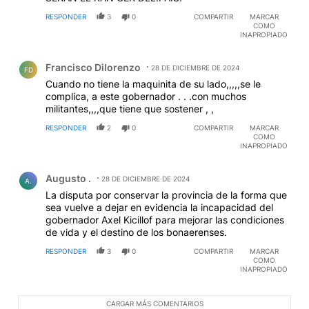
RESPONDER
3
0
COMPARTIR
MARCAR
COMO
INAPROPIADO
Comentario de Francisco Dilorenzo.
Francisco Dilorenzo
28 DE DICIEMBRE DE 2024
FD
Cuando no tiene la maquinita de su lado,,,,,se le
complica, a este gobernador . . .con muchos
militantes,,,,que tiene que sostener , ,
RESPONDER
2
0
COMPARTIR
MARCAR
COMO
INAPROPIADO
Comentario de Augusto ..
Augusto .
28 DE DICIEMBRE DE 2024
A.
La disputa por conservar la provincia de la forma que
sea vuelve a dejar en evidencia la incapacidad del
gobernador Axel Kicillof para mejorar las condiciones
de vida y el destino de los bonaerenses.
RESPONDER
3
0
COMPARTIR
MARCAR
COMO
INAPROPIADO
CARGAR MÁS COMENTARIOS