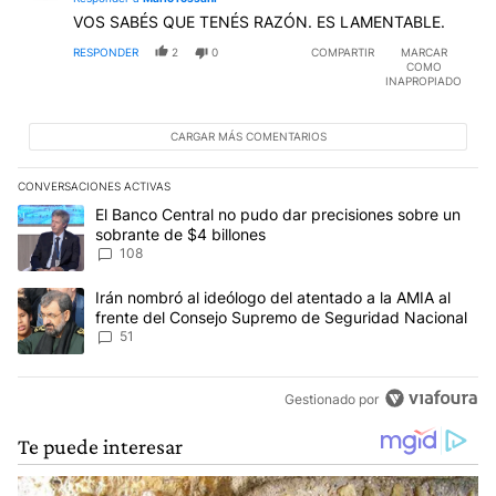
VOS SABÉS QUE TENÉS RAZÓN. ES LAMENTABLE.
RESPONDER
2
0
COMPARTIR
MARCAR
COMO
INAPROPIADO
CARGAR MÁS COMENTARIOS
CONVERSACIONES ACTIVAS
Este listado muestra los artículos con más comentarios en los últim
Un artículo de tendencia con el título "El Banco Central no pudo 
El Banco Central no pudo dar precisiones sobre un
sobrante de $4 billones
108
Un artículo de tendencia con el título "Irán nombró al ideólogo d
Irán nombró al ideólogo del atentado a la AMIA al
frente del Consejo Supremo de Seguridad Nacional
51
Gestionado por