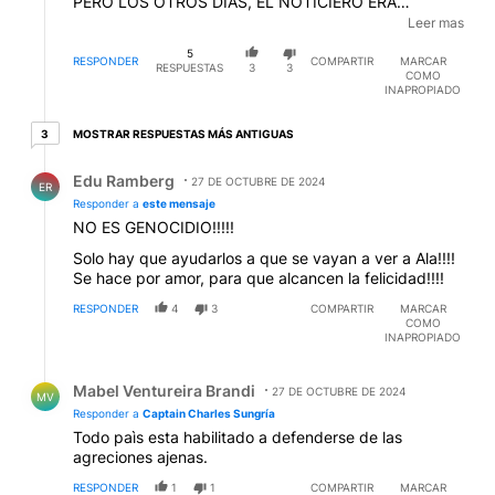
PERO LOS OTROS DÍAS, EL NOTICIERO ERA
PERMANENTE CON ALGÚN OTRO PROGRAMA DE
Leer mas
CANZONETTAS NAPOLITANAS. ALGO RECUERDO Y
5
LA COSA ERA MÁS O MENOS ASÍ: LA G.FRÍA Y QUIÉN
RESPONDER
COMPARTIR
MARCAR
RESPUESTAS
3
3
COMO
SERÍA EL PRIMERO EN APRXXXETAR EL BOTÓN;
INAPROPIADO
CUXXXBA, CONVERTIDA EN EL INFXXXIERNO DE
AMÉRICA, ETC. PERO ADEMÁS DE TODO
3 respuestas más antiguas
MOSTRAR RESPUESTAS MÁS ANTIGUAS
3
ESO...GRECIA, TURQUÍA, CHIPRE, IRLANDA, EGIPTO,
ISXXXRAEL, PALXXXESTINA, CADA CUAL CON SU
Respuesta de Edu Ramberg.
Edu Ramberg
NOVELA Y ALGÚN OTRO QUE SE ME PIERDE EN LA
27 DE OCTUBRE DE 2024
ER
MEMORIA Y QUE QUIERAN AGREGAR. CUANDO
Responder a
este mensaje
AVANZABAN LAS CONVERSACIONES EN VÍAS A LA
NO ES GENOCIDIO!!!!!
SOLUCIÓN, EL CObarXXDE TErroxxxRISMO, PONÍA
Solo hay que ayudarlos a que se vayan a ver a Ala!!!!
AQUÍ Y ALLÁ ALGUNA BoooMXXBA Y SE
Se hace por amor, para que alcancen la felicidad!!!!
DESMORONABA TODA POSIBLE comPONENDA. CON
DOXXXLOR POR LA GENTE QUE SUFXXRE Y QUE
RESPONDER
4
3
COMPARTIR
MARCAR
VIVE BAJO LOS ESCXXXOMBROS ¡LOS UNOS Y LOS
COMO
INAPROPIADO
OTROS!, DIGO SEGUIMOS IGUAL, CON EL DIÁLOGO
INEXISTENTE. DIOS TENGA MISERICORDIA DE LA
Respuesta de Mabel Ventureira Brandi.
HUMANIDAD.
Mabel Ventureira Brandi
27 DE OCTUBRE DE 2024
MV
Responder a
Captain Charles Sungría
Todo paìs esta habilitado a defenderse de las
agreciones ajenas.
RESPONDER
1
1
COMPARTIR
MARCAR