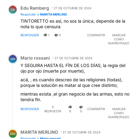
Respuesta de Edu Ramberg.
Edu Ramberg
27 DE OCTUBRE DE 2024
ER
Responder a
MARITA MERLINO
TINTORETTO es así, no sos la única, depende de la
nota lo que censura
RESPONDER
1
0
COMPARTIR
MARCAR
COMO
INAPROPIADO
Comentario de Mario rossani.
Mario rossani
27 DE OCTUBRE DE 2024
MR
Y SEGUIRA HASTA EL FÍN DE LOS DÍAS, la regla del
ojo por ojo (muerte por muerte),
acá, , es cuando descreo de las religiones (todas),
porque la solución es matar al que cree distinto;
mientras exista ,el gran negocio de las armas, esto no
tendra fín.
1
RESPONDER
COMPARTIR
MARCAR
RESPUESTA
6
0
COMO
INAPROPIADO
Respuesta de MARITA MERLINO.
MARITA MERLINO
27 DE OCTUBRE DE 2024
MM
Responder a
Mario rossani