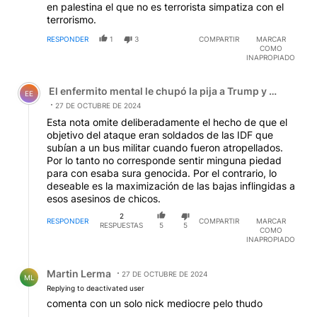
en palestina el que no es terrorista simpatiza con el
terrorismo.
RESPONDER
1
3
COMPARTIR
MARCAR
COMO
INAPROPIADO
Comentario de El enfermito mental le chupó la pija a Tru
El enfermito mental le chupó la pija a Trump y el zanaho
EE
27 DE OCTUBRE DE 2024
Esta nota omite deliberadamente el hecho de que el
objetivo del ataque eran soldados de las IDF que
subían a un bus militar cuando fueron atropellados.
Por lo tanto no corresponde sentir minguna piedad
para con esaba sura genocida. Por el contrario, lo
deseable es la maximización de las bajas inflingidas a
esos asesinos de chicos.
2
RESPONDER
COMPARTIR
MARCAR
RESPUESTAS
5
5
COMO
INAPROPIADO
Respuesta de Martin Lerma.
Martin Lerma
27 DE OCTUBRE DE 2024
ML
Replying to deactivated user
comenta con un solo nick mediocre pelo thudo