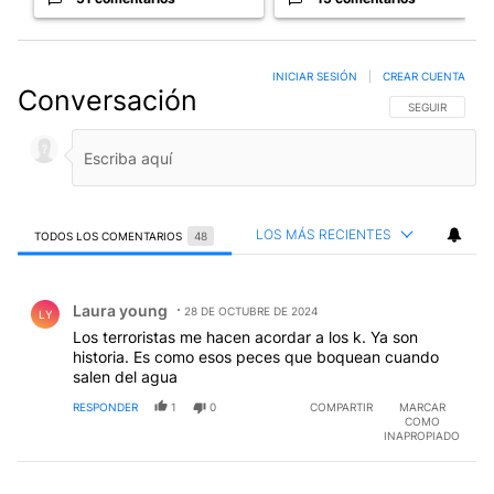
INICIAR SESIÓN
|
CREAR CUENTA
Conversación
SIGA ESTA CO
SEGUIR
LOS MÁS RECIENTES
TODOS LOS COMENTARIOS
48
Todos los comentarios
Comentario de Laura young.
Laura young
28 DE OCTUBRE DE 2024
LY
Los terroristas me hacen acordar a los k. Ya son
historia. Es como esos peces que boquean cuando
salen del agua
RESPONDER
1
0
COMPARTIR
MARCAR
COMO
INAPROPIADO