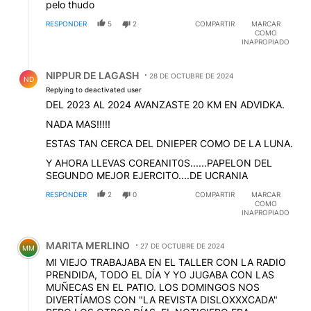
pelo thudo
RESPONDER
5
2
COMPARTIR
MARCAR
COMO
INAPROPIADO
Respuesta de NIPPUR DE LAGASH.
NIPPUR DE LAGASH
28 DE OCTUBRE DE 2024
ND
Replying to deactivated user
DEL 2023 AL 2024 AVANZASTE 20 KM EN ADVIDKA.
NADA MAS!!!!!
ESTAS TAN CERCA DEL DNIEPER COMO DE LA LUNA.
Y AHORA LLEVAS COREANIT0S......PAPELON DEL
SEGUNDO MEJOR EJERCITO....DE UCRANIA
RESPONDER
2
0
COMPARTIR
MARCAR
COMO
INAPROPIADO
Comentario de MARITA MERLINO.
MARITA MERLINO
27 DE OCTUBRE DE 2024
MM
MI VIEJO TRABAJABA EN EL TALLER CON LA RADIO
PRENDIDA, TODO EL DÍA Y YO JUGABA CON LAS
MUÑECAS EN EL PATIO. LOS DOMINGOS NOS
DIVERTÍAMOS CON "LA REVISTA DISLOXXXCADA"