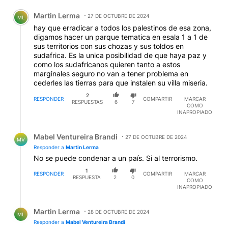
Comentario de Martin Lerma.
Martin Lerma
27 DE OCTUBRE DE 2024
ML
hay que erradicar a todos los palestinos de esa zona,
digamos hacer un parque tematica en esala 1 a 1 de
sus territorios con sus chozas y sus toldos en
sudafrica. Es la unica posibilidad de que haya paz y
como los sudafricanos quieren tanto a estos
marginales seguro no van a tener problema en
cederles las tierras para que instalen su villa miseria.
2
RESPONDER
COMPARTIR
MARCAR
RESPUESTAS
6
7
COMO
INAPROPIADO
Respuesta de Mabel Ventureira Brandi.
Mabel Ventureira Brandi
27 DE OCTUBRE DE 2024
MV
Responder a
Martin Lerma
No se puede condenar a un país. Si al terrorismo.
1
RESPONDER
COMPARTIR
MARCAR
RESPUESTA
2
0
COMO
INAPROPIADO
Respuesta de Martin Lerma.
Martin Lerma
28 DE OCTUBRE DE 2024
ML
Responder a
Mabel Ventureira Brandi