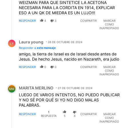
REVIRIEGO Walter Roberto Rizzo ESTUDIANTES DE
WEIZMAN PARA QUE SINTETICE LA ACETONA
LA PLATA QUINTO Cosme Fulanito George Sam Tales
NECESARIA PARA LA CORDITA EN 1914, EXPLICAR
de Mileto Pedro Lopez Juan Carlos Rocha DANY
ESO A UN QK DE MIEDRA ES UN LUJO!!!
SAVINO sergio becker Lorenza Lajoulot Alberto Villa
Dante Oria JUAN CARLOS SZELES Blas Antonio Varela
RESPONDER
4
3
COMPARTIR
MARCAR
COMO
Martha Bernal Fried Potato Roberto Ayala Vera
INAPROPIADO
Madariaga Roberto Barsut Carlos Milesi Federico
Gawner Julio Grimaux Angel Perez Luis Alonso Claudio
Respuesta de Laura young.
Marcelo Emilio Salvador Rodriguez Sting Ray Critico
Laura young
28 DE OCTUBRE DE 2024
LY
Namberwan mauricio ginobile Graciela Rorínguez
Responder a
este mensaje
Tarantino Maria Alvarez gabriel ranaudo Juan Marshall
amigo, la tierra de Israel es de Israel desde antes de
Miguel Rodrigo rogelio batarazo Antonio José María
Jesus. De hecho Jesus, nacido en Nazareth, era judio
María Escandell Jose Marcelo Cantando ligia angel
Carlos Javier Pérez Arrilucea GRE Rodriguez Eddy
RESPONDER
0
0
COMPARTIR
MARCAR
COMO
Rivers Isadora C. JAVIER GUSTAVO VEGA Juan Di
INAPROPIADO
Emelec Perez JULIO PERRO CEZAR Ana Carva
Guillermo Guillermo Daniel Lanus Jeremias Real
Comentario de MARITA MERLINO.
(Narciso Pena versión +1500 comentarios - ver perfil
MARITA MERLINO
27 DE OCTUBRE DE 2024
MM
para ver si no es el que hace suplantación de
LUEGO DE VARIOS INTENTOS, NO PUEDO PUBLICAR
identidad) Adriano Abel Garcia Lucy Wagner Al Fata.
Y NO SÉ POR QUÉ SI YO NO DIGO MALAS
Luego más nombres.
PALABRAS.
1
RESPONDER
COMPARTIR
MARCAR
RESPUESTA
5
4
COMO
INAPROPIADO