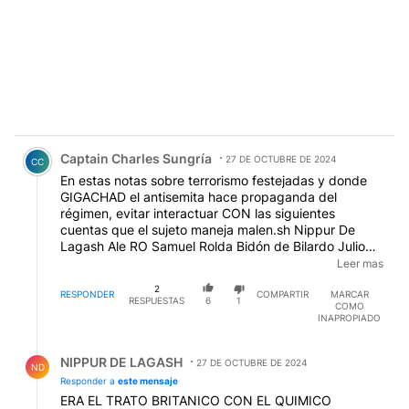
Comentario de Captain Charles Sungría.
Captain Charles Sungría
27 DE OCTUBRE DE 2024
CC
En estas notas sobre terrorismo festejadas y donde
GIGACHAD el antisemita hace propaganda del
régimen, evitar interactuar CON las siguientes
cuentas que el sujeto maneja malen.sh Nippur De
Lagash Ale RO Samuel Rolda Bidón de Bilardo Julio
DiCandia PABLO LOPEZ Sixto Danone Jose Perez
Leer mas
Hector Luis Renna Zenon Lopez Wallace Henry Ford
2
Pedro Sánchez Claudia Caieta Marcelo Corrales El
RESPONDER
COMPARTIR
MARCAR
RESPUESTAS
6
1
COMO
hombre Grisáceo Ricardo R Marisa Navarta BRUCE
INAPROPIADO
WILLIS Sandocan Perez Omar Witt Alex Corsi Carlos
Piolini Mario Box Polaco Renzo sledge hammer Jur
Respuesta de NIPPUR DE LAGASH.
Urbancic Ramon Omar Cordoba Clara Mendibil Gaby
NIPPUR DE LAGASH
27 DE OCTUBRE DE 2024
ND
Pichetti Marcos Rodas Carlos Benito Camacho Tilingos
Responder a
este mensaje
Y Copitos Inc SA Atlante Renacido EDUARDO
ERA EL TRATO BRITANICO CON EL QUIMICO