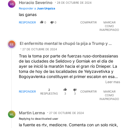
Horacio Severino
28 DE OCTUBRE DE 2024
HS
Responder a
Juan Urquiza
las ganas
RESPONDER
0
0
COMPARTIR
MARCAR
COMO
INAPROPIADO
Comentario de El enfermito mental le chupó la pija a Tru
El enfermito mental le chupó la pija a Trump y el zanaho
EE
27 DE OCTUBRE DE 2024
Tras la toma por parte de fuerzas ruso-donbassianas
de las ciudades de Selidovo y Gorniak en el día de
ayer se inició la maratón hacia el gran río Dnieper. La
toma de hoy de las localidades de Yelyzavetivka y
Bogoyavlenka constituyen el primer escalon en esa
larga marcha al río. Las fuerzas OTANiano-ucranianos
Leer mas
están cayendo una tras otra en efecto dominó.
2
Novorossiya será libre de la opresión ucranazi y no
RESPONDER
COMPARTIR
MARCAR
RESPUESTAS
3
3
COMO
hay nada que los regímenes de la OTAN puedan
INAPROPIADO
hacer al respecto.
Respuesta de Martin Lerma.
Martin Lerma
27 DE OCTUBRE DE 2024
ML
Replying to deactivated user
la fuente es rtv, mediocre. Comenta con un solo nick,