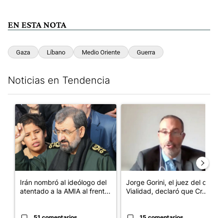
EN ESTA NOTA
Gaza
Líbano
Medio Oriente
Guerra
Noticias en Tendencia
Este listado muestra los artículos con más comentarios en los últim
Un artículo de tendencia con el título "Irán nombró al ideólogo
Un artículo de tendencia con e
Irán nombró al ideólogo del
Jorge Gorini, el juez del caso
atentado a la AMIA al frent...
Vialidad, declaró que Cr...
51 comentarios
15 comentarios