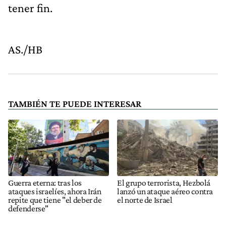
tener fin.
AS./HB
TAMBIÉN TE PUEDE INTERESAR
Guerra eterna: tras los
El grupo terrorista, Hezbolá
ataques israelíes, ahora Irán
lanzó un ataque aéreo contra
repite que tiene "el deber de
el norte de Israel
defenderse"