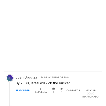
Comentario de Juan Urquiza.
Juan Urquiza
28 DE OCTUBRE DE 2024
JU
By 2030, Israel will kick the bucket
1
RESPONDER
COMPARTIR
MARCAR
RESPUESTA
1
1
COMO
INAPROPIADO
Respuesta de Horacio Severino.