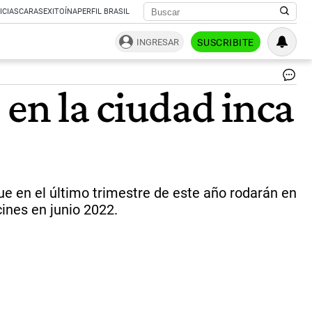
ICIAS
CARAS
EXITOÍNA
PERFIL BRASIL
INGRESAR
SUSCRIBITE
Tr
 en la ciudad inca
Ma
Pi
|
AF
RE
ue en el último trimestre de este año rodarán en
cines en junio 2022.