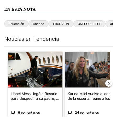
EN ESTA NOTA
Educación
Unesco
ERCE 2019
UNESCO-LLECE
Arge
Noticias en Tendencia
Este listado muestra los artículos con más comentarios en los últim
Un artículo de tendencia con el título "Lionel Messi llegó a Ros
Un artículo de tendencia con e
Lionel Messi llegó a Rosario
Karina Milei vuelve al centro
para despedir a su padre, ...
de la escena: reúne a los...
9 comentarios
24 comentarios