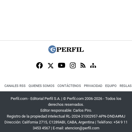
CANALES RSS
QUIENES SOMOS
CONTÁCTENOS
PRIVACIDAD
EQUIPO
REGLAS
Perfil.com - Editorial Perfil S.A.
| © Perfil.com 2006-2026 - Todos los
derechos reservados.
Editor responsable: Carlos Piro.
Registro de la propiedad intelectual RL-2024-31002957-APN-DNDA#MJ
Dirección:
California 2715
,
C1289ABI
,
CABA, Argentina
| Teléfono:
+54 9 11
3453 4567
| E-mail:
atencion@perfil.com