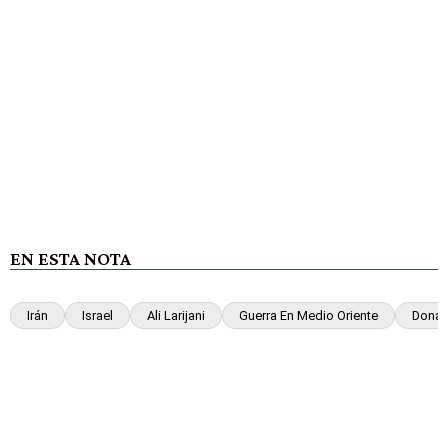
EN ESTA NOTA
Irán
Israel
Ali Larijani
Guerra En Medio Oriente
Donal