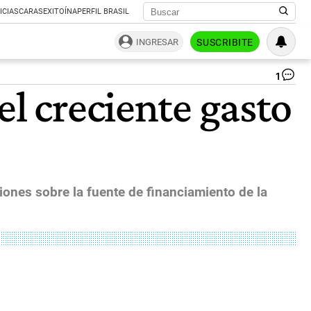
ICIAS
CARAS
EXITOÍNA
PERFIL BRASIL
INGRESAR
SUSCRIBITE
1
G2
el creciente gasto
Fi
Min
an
Cen
Ba
Go
Me
|
ones sobre la fuente de financiamiento de la
Ph
Da
Ga