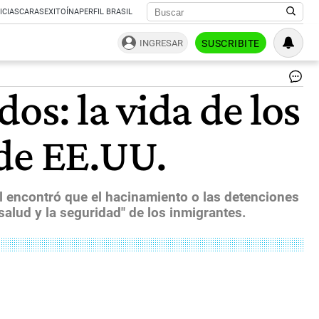
ICIAS
CARAS
EXITOÍNA
PERFIL BRASIL
INGRESAR
SUSCRIBITE
Im
os: la vida de los
del
int
del
 de EE.UU.
cen
de
de
de
mi
l encontró que el hacinamiento o las detenciones
de
salud y la seguridad" de los inmigrantes.
Mc
EE
Allí
se
ma
de
pe
qu