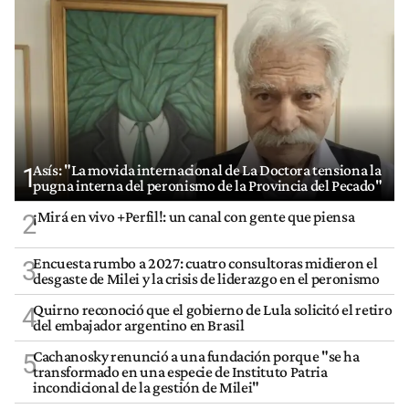
Asís: "La movida internacional de La Doctora tensiona la
1
pugna interna del peronismo de la Provincia del Pecado"
¡Mirá en vivo +Perfil!: un canal con gente que piensa
2
Encuesta rumbo a 2027: cuatro consultoras midieron el
3
desgaste de Milei y la crisis de liderazgo en el peronismo
Quirno reconoció que el gobierno de Lula solicitó el retiro
4
del embajador argentino en Brasil
Cachanosky renunció a una fundación porque "se ha
5
transformado en una especie de Instituto Patria
incondicional de la gestión de Milei"