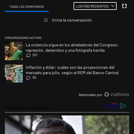
LOS MÁS RECIENTES
TODOS LOS COMENTARIOS
Todos los comentarios
Inicie la conversación
CONVERSACIONES ACTIVAS
Este listado muestra los artículos con más comentarios en los últimos 
Un artículo de tendencia con el título "La violencia sigue en los alred
La violencia sigue en los alrededores del Congreso:
represión, detenidos y una fotógrafa herida
107
Un artículo de tendencia con el título "Inflación y dólar: cuáles son la
Inflación y dólar: cuáles son las proyecciones del
mercado para julio, según el REM del Banco Central
39
Gestionado por