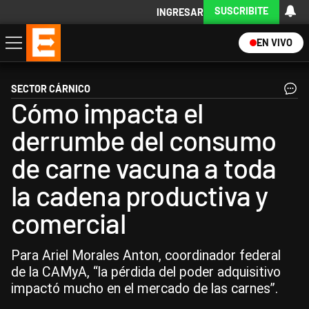
SUSCRIBITE
INGRESAR
EN VIVO
Economía
Política
Internacional
Actualidad
Descargá la App
SECTOR CÁRNICO
Cómo impacta el
derrumbe del consumo
de carne vacuna a toda
la cadena productiva y
comercial
Para Ariel Morales Anton, coordinador federal
de la CAMyA, “la pérdida del poder adquisitivo
impactó mucho en el mercado de las carnes”.