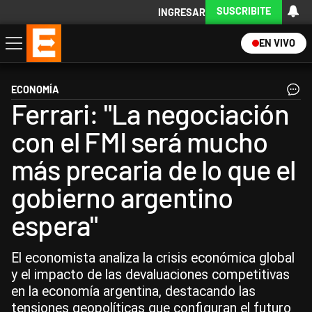
SUSCRIBITE
INGRESAR
EN VIVO
Economía
Política
Internacional
Actualidad
Descargá la App
ECONOMÍA
Ferrari: "La negociación
con el FMI será mucho
más precaria de lo que el
gobierno argentino
espera"
El economista analiza la crisis económica global
y el impacto de las devaluaciones competitivas
en la economía argentina, destacando las
tensiones geopolíticas que configuran el futuro