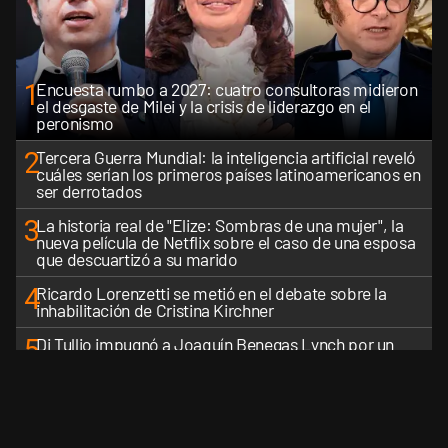
1
Encuesta rumbo a 2027: cuatro consultoras midieron
el desgaste de Milei y la crisis de liderazgo en el
peronismo
2
Tercera Guerra Mundial: la inteligencia artificial reveló
cuáles serían los primeros países latinoamericanos en
ser derrotados
3
La historia real de "Elize: Sombras de una mujer", la
nueva película de Netflix sobre el caso de una esposa
que descuartizó a su marido
4
Ricardo Lorenzetti se metió en el debate sobre la
inhabilitación de Cristina Kirchner
5
Di Tullio impugnó a Joaquín Benegas Lynch por un
presunto conflicto de intereses en el debate de la Ley
de Tierras
VER MÁS