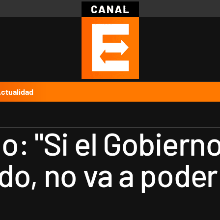
Política
Pymes
Salud
Internacional
Clima
Deportes
Business
Noticias
Caras
ctualidad
: "Si el Gobierno
do, no va a poder