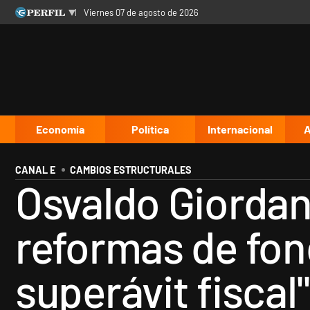
viernes 07 de agosto de 2026
Últimas noticias
Inicio
Ahora
Opinión
Cultura
Arte
Educación
Videos
Córdoba
Reperfilar
Diario del Juicio
Economía
Política
Internacional
A
CANAL E
CAMBIOS ESTRUCTURALES
Osvaldo Giordano
reformas de fon
superávit fiscal"