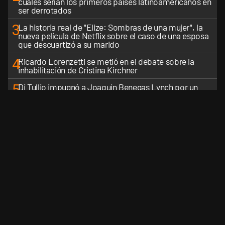
cuáles serían los primeros países latinoamericanos en
ser derrotados
3
La historia real de "Elize: Sombras de una mujer", la
nueva película de Netflix sobre el caso de una esposa
que descuartizó a su marido
4
Ricardo Lorenzetti se metió en el debate sobre la
inhabilitación de Cristina Kirchner
5
Di Tullio impugnó a Joaquín Benegas Lynch por un
presunto conflicto de intereses en el debate de la Ley
de Tierras
VER MÁS