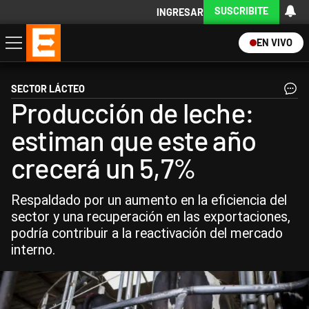
SUSCRIBITE
INGRESAR
EN VIVO
Economía
Política
Internacional
Actualidad
Descargá la App
SECTOR LÁCTEO
Producción de leche:
estiman que este año
crecerá un 5,7%
Respaldado por un aumento en la eficiencia del
sector y una recuperación en las exportaciones,
podría contribuir a la reactivación del mercado
interno.