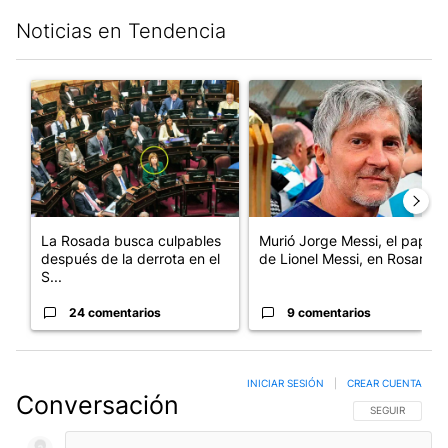
Noticias en Tendencia
Este listado muestra los artículos con más comentarios en los últim
Un artículo de tendencia con el título "La Rosada busca culpabl
Un artículo de tendencia con e
La Rosada busca culpables
Murió Jorge Messi, el papá
después de la derrota en el
de Lionel Messi, en Rosario
S...
24 comentarios
9 comentarios
INICIAR SESIÓN
|
CREAR CUENTA
Conversación
SIGA ESTA CO
SEGUIR