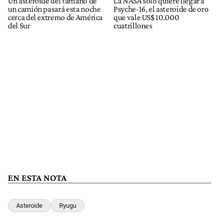
Un asteroide del tamaño de
La NASA solo quiere llegar a
un camión pasará esta noche
Psyche-16, el asteroide de oro
cerca del extremo de América
que vale US$ 10.000
del Sur
cuatrillones
EN ESTA NOTA
Asteroide
Ryugu