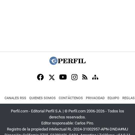
CANALES RSS
QUIENES SOMOS
CONTÁCTENOS
PRIVACIDAD
EQUIPO
REGLAS
Perfil.com - Editorial Perfil S.A.
| © Perfil.com 2006-2026 - Todos los
derechos reservados.
Editor responsable: Carlos Piro.
Registro de la propiedad intelectual RL-2024-31002957-APN-DNDA#MJ