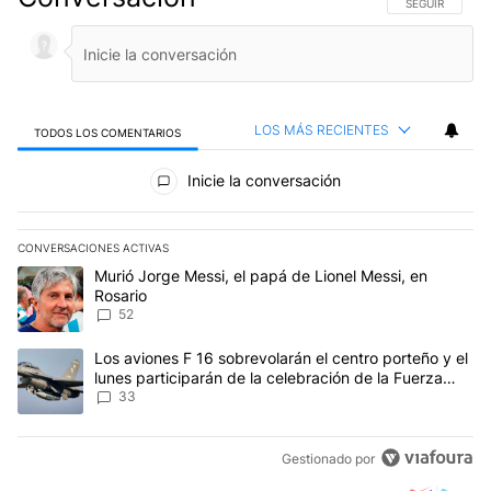
SIGA ESTA CO
SEGUIR
LOS MÁS RECIENTES
TODOS LOS COMENTARIOS
Todos los comentarios
Inicie la conversación
CONVERSACIONES ACTIVAS
Este listado muestra los artículos con más comentarios en los últim
Un artículo de tendencia con el título "Murió Jorge Messi, el papá
Murió Jorge Messi, el papá de Lionel Messi, en
Rosario
52
Un artículo de tendencia con el título "Los aviones F 16 sobrevola
Los aviones F 16 sobrevolarán el centro porteño y el
lunes participarán de la celebración de la Fuerza
Aérea
33
Gestionado por