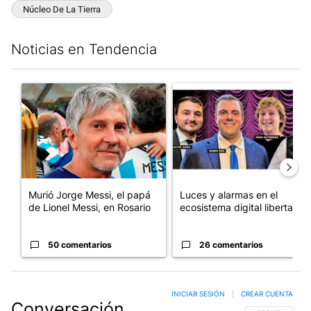
Núcleo De La Tierra
Noticias en Tendencia
Este listado muestra los artículos con más comentarios en los últim
Un artículo de tendencia con el título "Murió Jorge Messi, el pa
Un artículo de tendencia con el
Murió Jorge Messi, el papá
Luces y alarmas en el
de Lionel Messi, en Rosario
ecosistema digital libertario
50 comentarios
26 comentarios
INICIAR SESIÓN
|
CREAR CUENTA
Conversación