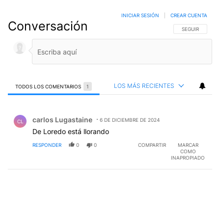
INICIAR SESIÓN
|
CREAR CUENTA
Conversación
SIGA ESTA CO
SEGUIR
LOS MÁS RECIENTES
TODOS LOS COMENTARIOS
1
Todos los comentarios
Comentario de carlos Lugastaine.
carlos Lugastaine
6 DE DICIEMBRE DE 2024
CL
De Loredo está llorando
RESPONDER
0
0
COMPARTIR
MARCAR
COMO
INAPROPIADO