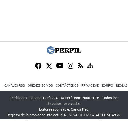
CANALES RSS
QUIENES SOMOS
CONTÁCTENOS
PRIVACIDAD
EQUIPO
REGLAS
Perfil.com - Editorial Perfil S.A.
| © Perfil.com 2006-2026 - Todos los
derechos reservados.
Editor responsable: Carlos Piro.
Registro de la propiedad intelectual RL-2024-31002957-APN-DNDA#MJ
Dirección:
California 2715
,
C1289ABI
,
CABA, Argentina
| Teléfono:
+54 9 11
3453 4567
| E-mail:
atencion@perfil.com