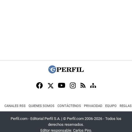
CANALES RSS
QUIENES SOMOS
CONTÁCTENOS
PRIVACIDAD
EQUIPO
REGLAS
Perfil.com - Editorial Perfil S.A.
| © Perfil.com 2006-2026 - Todos los
derechos reservados.
Editor responsable: Carlos Piro.