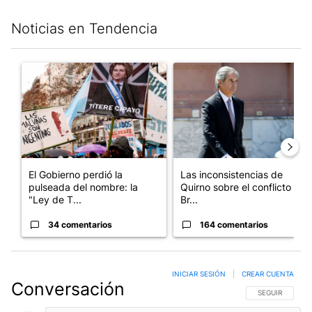
Noticias en Tendencia
Este listado muestra los artículos con más comentarios en los últim
Un artículo de tendencia con el título "El Gobierno perdió la pu
Un artículo de tendencia con e
El Gobierno perdió la
Las inconsistencias de
pulseada del nombre: la
Quirno sobre el conflicto con
"Ley de T...
Br...
34 comentarios
164 comentarios
INICIAR SESIÓN
|
CREAR CUENTA
Conversación
SIGA ESTA CO
SEGUIR