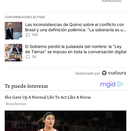
INAPROPIADO
CONVERSACIONES ACTIVAS
Este listado muestra los artículos con más comentarios en los últim
Un artículo de tendencia con el título "Las inconsistencias de Qui
Las inconsistencias de Quirno sobre el conflicto con
Brasil y una definición polémica: "La soberanía es un
concepto antiguo"
164
Un artículo de tendencia con el título "El Gobierno perdió la puls
El Gobierno perdió la pulseada del nombre: la "Ley
de Tierras" se impuso en toda la conversación digital
34
Gestionado por