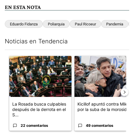
EN ESTA NOTA
Eduardo Fidanza
Poliarquia
Paul Ricoeur
Pandemia
Noticias en Tendencia
Este listado muestra los artículos con más comentarios en los últim
Un artículo de tendencia con el título "La Rosada busca culpabl
Un artículo de tendencia con el
La Rosada busca culpables
Kicillof apuntó contra Milei
después de la derrota en el
por la suba de la morosida...
S...
22 comentarios
49 comentarios