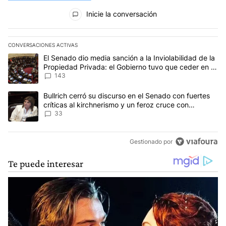
Todos los comentarios
Inicie la conversación
CONVERSACIONES ACTIVAS
Este listado muestra los artículos con más comentarios en los últim
Un artículo de tendencia con el título "El Senado dio media sanci
El Senado dio media sanción a la Inviolabilidad de la
Propiedad Privada: el Gobierno tuvo que ceder en la
Ley del Manejo del Fuego
143
Un artículo de tendencia con el título "Bullrich cerró su discurso e
Bullrich cerró su discurso en el Senado con fuertes
críticas al kirchnerismo y un feroz cruce con
Capitanich al que le gritó “¡cállate!”
33
Gestionado por