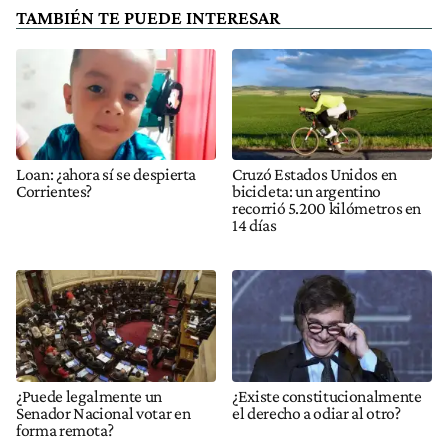
TAMBIÉN TE PUEDE INTERESAR
Loan: ¿ahora sí se despierta
Cruzó Estados Unidos en
Corrientes?
bicicleta: un argentino
recorrió 5.200 kilómetros en
14 días
¿Puede legalmente un
¿Existe constitucionalmente
Senador Nacional votar en
el derecho a odiar al otro?
forma remota?