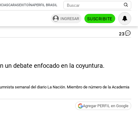
ICIAS
CARAS
EXITOÍNA
PERFIL BRASIL
INGRESAR
SUSCRIBITE
23
|
AF
 en un debate enfocado en la coyuntura.
 columnista semanal del diario La Nación. Miembro de número de la Academia
Agregar PERFIL en Google