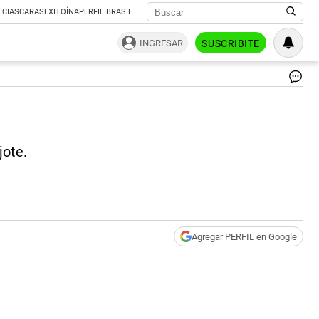
ICIAS
CARAS
EXITOÍNA
PERFIL BRASIL
INGRESAR
SUSCRIBITE
La
He
|
Ce
jote.
Agregar PERFIL en Google