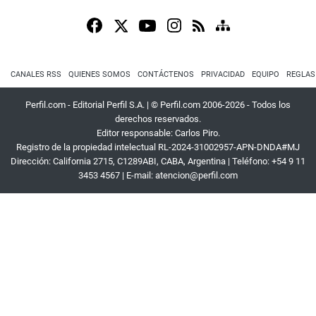
CANALES RSS
QUIENES SOMOS
CONTÁCTENOS
PRIVACIDAD
EQUIPO
REGLAS
Perfil.com - Editorial Perfil S.A.
| © Perfil.com 2006-2026 - Todos los
derechos reservados.
Editor responsable: Carlos Piro.
Registro de la propiedad intelectual RL-2024-31002957-APN-DNDA#MJ
Dirección:
California 2715
,
C1289ABI
,
CABA, Argentina
| Teléfono:
+54 9 11
3453 4567
| E-mail:
atencion@perfil.com