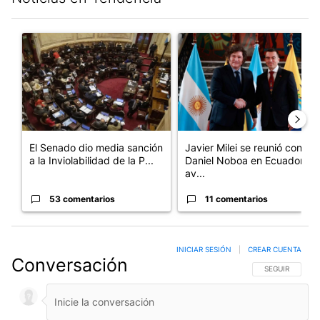
Este listado muestra los artículos con más comentarios en los últim
Un artículo de tendencia con el título "El Senado dio media san
Un artículo de tendencia con e
El Senado dio media sanción
Javier Milei se reunió con
a la Inviolabilidad de la P...
Daniel Noboa en Ecuador y
av...
53 comentarios
11 comentarios
INICIAR SESIÓN
|
CREAR CUENTA
Conversación
SIGA ESTA CO
SEGUIR