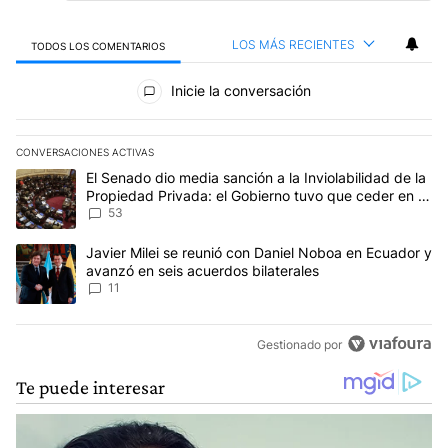
LOS MÁS RECIENTES
TODOS LOS COMENTARIOS
Todos los comentarios
Inicie la conversación
CONVERSACIONES ACTIVAS
Este listado muestra los artículos con más comentarios en los últim
Un artículo de tendencia con el título "El Senado dio media sanci
El Senado dio media sanción a la Inviolabilidad de la
Propiedad Privada: el Gobierno tuvo que ceder en la
Ley del Manejo del Fuego
53
Un artículo de tendencia con el título "Javier Milei se reunió con
Javier Milei se reunió con Daniel Noboa en Ecuador y
avanzó en seis acuerdos bilaterales
11
Gestionado por