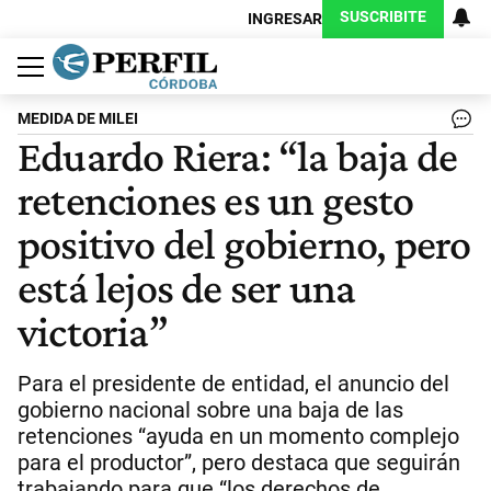
SUSCRIBITE
INGRESAR
Política
Economía
Judiciales
Sociedad
Cultura
Espectáculos
Deportes
Protagonistas
MEDIDA DE MILEI
Eduardo Riera: “la baja de
retenciones es un gesto
positivo del gobierno, pero
está lejos de ser una
victoria”
Para el presidente de entidad, el anuncio del
gobierno nacional sobre una baja de las
retenciones “ayuda en un momento complejo
para el productor”, pero destaca que seguirán
trabajando para que “los derechos de