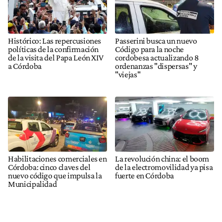
Histórico: Las repercusiones
Passerini busca un nuevo
políticas de la confirmación
Código para la noche
de la visita del Papa León XIV
cordobesa actualizando 8
a Córdoba
ordenanzas "dispersas" y
"viejas"
Habilitaciones comerciales en
La revolución china: el boom
Córdoba: cinco claves del
de la electromovilidad ya pisa
nuevo código que impulsa la
fuerte en Córdoba
Municipalidad