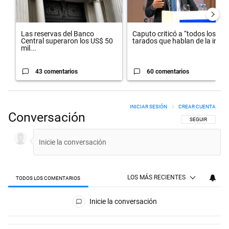
Las reservas del Banco
Caputo criticó a “todos los
Central superaron los US$ 50
tarados que hablan de la in...
mil...
43 comentarios
60 comentarios
INICIAR SESIÓN
|
CREAR CUENTA
Conversación
SIGA ESTA CON
SEGUIR
LOS MÁS RECIENTES
TODOS LOS COMENTARIOS
Todos los comentarios
Inicie la conversación