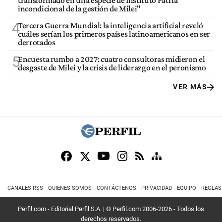
transformado en una especie de Instituto Patria
incondicional de la gestión de Milei"
4
Tercera Guerra Mundial: la inteligencia artificial reveló
cuáles serían los primeros países latinoamericanos en ser
derrotados
5
Encuesta rumbo a 2027: cuatro consultoras midieron el
desgaste de Milei y la crisis de liderazgo en el peronismo
VER MÁS
CANALES RSS
QUIENES SOMOS
CONTÁCTENOS
PRIVACIDAD
EQUIPO
REGLAS
Perfil.com - Editorial Perfil S.A.
| © Perfil.com 2006-2026 - Todos los
derechos reservados.