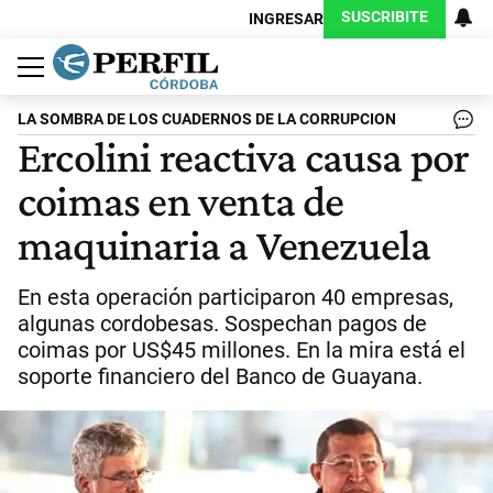
SUSCRIBITE
INGRESAR
Política
Economía
Judiciales
Sociedad
Cultura
Espectáculos
Deportes
Protagonistas
LA SOMBRA DE LOS CUADERNOS DE LA CORRUPCION
Ercolini reactiva causa por
coimas en venta de
maquinaria a Venezuela
En esta operación participaron 40 empresas,
algunas cordobesas. Sospechan pagos de
coimas por US$45 millones. En la mira está el
soporte financiero del Banco de Guayana.