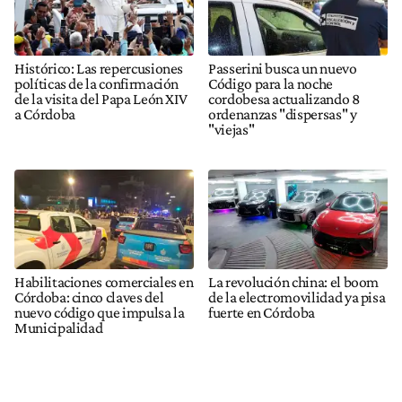
Histórico: Las repercusiones
Passerini busca un nuevo
políticas de la confirmación
Código para la noche
de la visita del Papa León XIV
cordobesa actualizando 8
a Córdoba
ordenanzas "dispersas" y
"viejas"
Habilitaciones comerciales en
La revolución china: el boom
Córdoba: cinco claves del
de la electromovilidad ya pisa
nuevo código que impulsa la
fuerte en Córdoba
Municipalidad