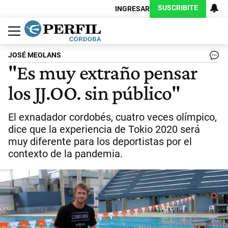
SUSCRIBITE
INGRESAR
Política
Economía
Judiciales
Sociedad
Cultura
Espectáculos
Deportes
Protagonistas
JOSÉ MEOLANS
"Es muy extraño pensar
los JJ.OO. sin público"
El exnadador cordobés, cuatro veces olímpico,
dice que la experiencia de Tokio 2020 será
muy diferente para los deportistas por el
contexto de la pandemia.