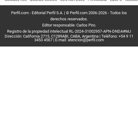
Perfil.com - Editorial Perfil S.A.
| © Perfil.com 2006-2026 - Todos los
derechos reservados.
Editor responsable: Carlos Piro.
Registro de la propiedad intelectual RL-2024-31002957-APN-DNDA#MJ
Dirección:
California 2715
,
C1289ABI
,
CABA, Argentina
| Teléfono:
+54 9 11
3453 4567
| E-mail:
atencion@perfil.com