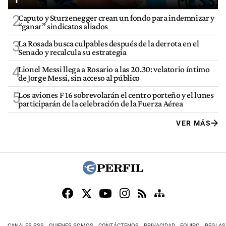
2
Caputo y Sturzenegger crean un fondo para indemnizar y
“ganar” sindicatos aliados
3
La Rosada busca culpables después de la derrota en el
Senado y recalcula su estrategia
4
Lionel Messi llega a Rosario a las 20.30: velatorio íntimo
de Jorge Messi, sin acceso al público
5
Los aviones F 16 sobrevolarán el centro porteño y el lunes
participarán de la celebración de la Fuerza Aérea
VER MÁS
CANALES RSS
QUIENES SOMOS
CONTÁCTENOS
PRIVACIDAD
EQUIPO
REGLAS