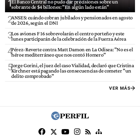
1
El Banco Central no pudo dar precisiones sobre un
sobrante de $4 billones: "En algún lado están"
2
ANSES: cuándo cobran jubilados y pensionados en agosto
de 2026, según el DNI
3
Los aviones F 16 sobrevolarán el centro porteño y este
lunes participarán de la celebración de la Fuerza Aérea
4
Pérez-Reverte contra Matt Damon en La Odisea: "No es el
héroe mediterráneo que nos contó Homero"
5
Jorge Gorini, el juez del caso Vialidad, declaró que Cristina
Kirchner está pagando las consecuencias de cometer "un
delito comprobado"
VER MÁS