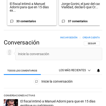
El fiscal intimó a Manuel
Jorge Gorini, el juez del caso
Adorni para que en 15 días
Vialidad, declaró que Cr...
ex...
33 comentarios
37 comentarios
INICIAR SESIÓN
|
CREAR CUENTA
Conversación
SIGA ESTA CON
SEGUIR
LOS MÁS RECIENTES
TODOS LOS COMENTARIOS
Todos los comentarios
Inicie la conversación
CONVERSACIONES ACTIVAS
Este listado muestra los artículos con más comentarios en los últimos 
Un artículo de tendencia con el título "El fiscal intimó a Manuel Adorn
El fiscal intimó a Manuel Adorni para que en 15 días
explique su patrimonio