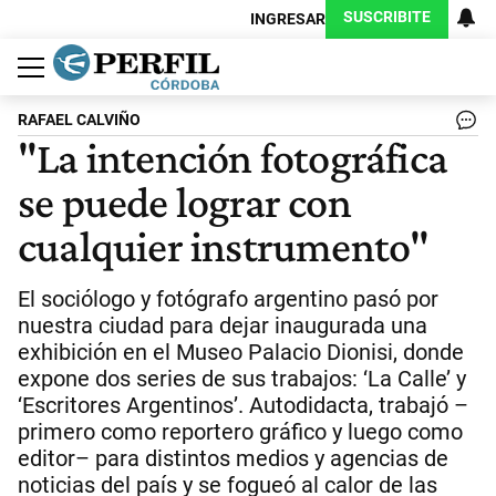
SUSCRIBITE
INGRESAR
Política
Economía
Judiciales
Sociedad
Cultura
Espectáculos
Deportes
Protagonistas
RAFAEL CALVIÑO
"La intención fotográfica
se puede lograr con
cualquier instrumento"
El sociólogo y fotógrafo argentino pasó por
nuestra ciudad para dejar inaugurada una
exhibición en el Museo Palacio Dionisi, donde
expone dos series de sus trabajos: ‘La Calle’ y
‘Escritores Argentinos’. Autodidacta, trabajó –
primero como reportero gráfico y luego como
editor– para distintos medios y agencias de
noticias del país y se fogueó al calor de las