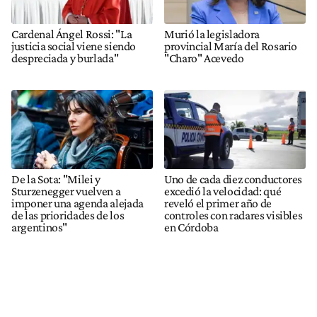
Cardenal Ángel Rossi: "La
Murió la legisladora
justicia social viene siendo
provincial María del Rosario
despreciada y burlada"
"Charo" Acevedo
De la Sota: "Milei y
Uno de cada diez conductores
Sturzenegger vuelven a
excedió la velocidad: qué
imponer una agenda alejada
reveló el primer año de
de las prioridades de los
controles con radares visibles
argentinos"
en Córdoba