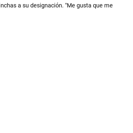
qu
 hinchas a su designación. "Me gusta que me
el
pr
obj
es
|
Pr
Be