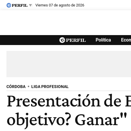
viernes 07 de agosto de 2026
Últimas noticias
Política
Eco
Inicio
Ahora
Opinión
Cultura
Arte
Educación
Videos
Córdoba
Reperfilar
Diario del Juicio
CÓRDOBA
LIGA PROFESIONAL
Presentación de E
objetivo? Ganar"