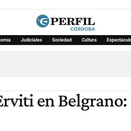
nomía
Judiciales
Sociedad
Cultura
Espectácul
Política
Pymes
Salud
Internacional
Clima
Deportes
Business
Noticias
Caras
rviti en Belgrano: