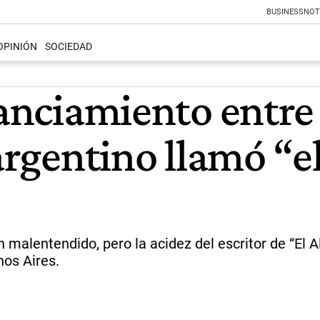
BUSINESS
NOT
OPINIÓN
SOCIEDAD
tanciamiento entre
 argentino llamó “e
un malentendido, pero la acidez del escritor de “El 
nos Aires.