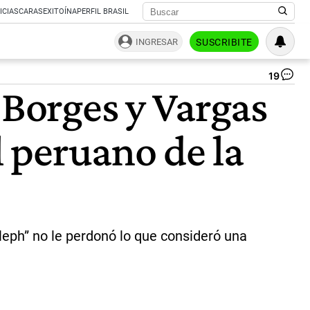
ICIAS
CARAS
EXITOÍNA
PERFIL BRASIL
INGRESAR
SUSCRIBITE
19
Ma
 Borges y Vargas
Va
Ll
y
l peruano de la
Bo
|
CE
Aleph” no le perdonó lo que consideró una