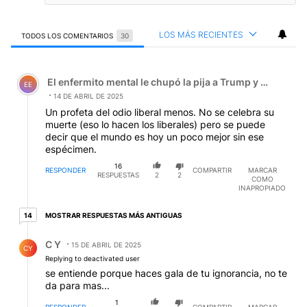
LOS MÁS RECIENTES
TODOS LOS COMENTARIOS
30
Todos los comentarios
Comentario de El enfermito mental le chupó la pija a Tru
El enfermito mental le chupó la pija a Trump y el zanaho
EE
14 DE ABRIL DE 2025
Un profeta del odio liberal menos. No se celebra su
muerte (eso lo hacen los liberales) pero se puede
decir que el mundo es hoy un poco mejor sin ese
espécimen.
16
RESPONDER
COMPARTIR
MARCAR
RESPUESTAS
2
2
COMO
INAPROPIADO
14 respuestas más antiguas
MOSTRAR RESPUESTAS MÁS ANTIGUAS
14
Respuesta de C Y.
C Y
15 DE ABRIL DE 2025
CY
Replying to deactivated user
se entiende porque haces gala de tu ignorancia, no te
da para mas...
1
RESPONDER
COMPARTIR
MARCAR