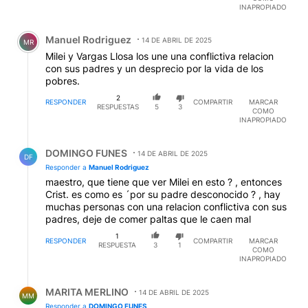
INAPROPIADO
Comentario de Manuel Rodriguez.
Manuel Rodriguez
14 DE ABRIL DE 2025
MR
Milei y Vargas Llosa los une una conflictiva relacion
con sus padres y un desprecio por la vida de los
pobres.
2
RESPONDER
COMPARTIR
MARCAR
RESPUESTAS
5
3
COMO
INAPROPIADO
Respuesta de DOMINGO FUNES.
DOMINGO FUNES
14 DE ABRIL DE 2025
DF
Responder a
Manuel Rodriguez
maestro, que tiene que ver Milei en esto ? , entonces
Crist. es como es ´por su padre desconocido ? , hay
muchas personas con una relacion conflictiva con sus
padres, deje de comer paltas que le caen mal
1
RESPONDER
COMPARTIR
MARCAR
RESPUESTA
3
1
COMO
INAPROPIADO
Respuesta de MARITA MERLINO.
MARITA MERLINO
14 DE ABRIL DE 2025
MM
Responder a
DOMINGO FUNES