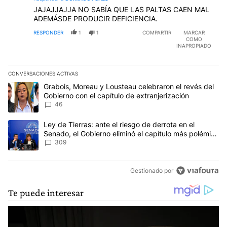
JAJAJJAJJA NO SABÍA QUE LAS PALTAS CAEN MAL
ADEMÁSDE PRODUCIR DEFICIENCIA.
RESPONDER
1
1
COMPARTIR
MARCAR
COMO
INAPROPIADO
CONVERSACIONES ACTIVAS
Este listado muestra los artículos con más comentarios en los últim
Un artículo de tendencia con el título "Grabois, Moreau y Lousteau
Grabois, Moreau y Lousteau celebraron el revés del
Gobierno con el capítulo de extranjerización
46
Un artículo de tendencia con el título "Ley de Tierras: ante el ri
Ley de Tierras: ante el riesgo de derrota en el
Senado, el Gobierno eliminó el capítulo más polémico
del proyecto
309
Gestionado por