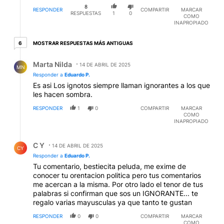
8
RESPONDER
COMPARTIR
MARCAR
RESPUESTAS
1
0
COMO
INAPROPIADO
6 respuestas más antiguas
MOSTRAR RESPUESTAS MÁS ANTIGUAS
6
Respuesta de Marta Nilda.
Marta Nilda
14 DE ABRIL DE 2025
MN
Responder a
Eduardo P.
Es asi Los ignotos siempre llaman ignorantes a los que
les hacen sombra.
RESPONDER
1
0
COMPARTIR
MARCAR
COMO
INAPROPIADO
Respuesta de C Y.
C Y
14 DE ABRIL DE 2025
CY
Responder a
Eduardo P.
Tu comentario, bestiecita peluda, me exime de
conocer tu orentacion politica pero tus comentarios
me acercan a la misma. Por otro lado el tenor de tus
palabras si confirman que sos un IGNORANTE... te
regalo varias mayusculas ya que tanto te gustan
RESPONDER
0
0
COMPARTIR
MARCAR
COMO