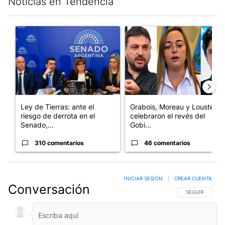
Noticias en Tendencia
Este listado muestra los artículos con más comentarios en los últim
Un artículo de tendencia con el título "Ley de Tierras: ante el 
Un artículo de tendencia con e
Ley de Tierras: ante el
Grabois, Moreau y Lousteau
riesgo de derrota en el
celebraron el revés del
Senado,...
Gobi...
310 comentarios
46 comentarios
INICIAR SESIÓN
|
CREAR CUENTA
Conversación
SIGA ESTA CO
SEGUIR