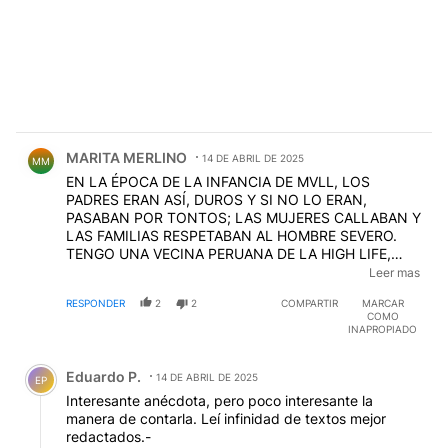
Comentario de MARITA MERLINO.
MARITA MERLINO
14 DE ABRIL DE 2025
MM
EN LA ÉPOCA DE LA INFANCIA DE MVLL, LOS
PADRES ERAN ASÍ, DUROS Y SI NO LO ERAN,
PASABAN POR TONTOS; LAS MUJERES CALLABAN Y
LAS FAMILIAS RESPETABAN AL HOMBRE SEVERO.
TENGO UNA VECINA PERUANA DE LA HIGH LIFE,
CRIADA EN UN INTERNADO DE MONJAS MÁS
Leer mas
MALAS QUE LA PESTE Y AQUÍ TAMBIÉN EXISTIERON,
RESPONDER
2
2
COMPARTIR
MARCAR
CRUELES, VENIDAS DE UNA ESPAÑA EMPOBRECIDA
COMO
DESPUÉS DE LA GUERRA, MALEDETTAS DE ACÁ A LA
INAPROPIADO
CHINA, LAS MONJAS TAMBIÉN TENÍAN LO SUYO.
Comentario de Eduardo P..
Eduardo P.
14 DE ABRIL DE 2025
EP
Interesante anécdota, pero poco interesante la
manera de contarla. Leí infinidad de textos mejor
redactados.-