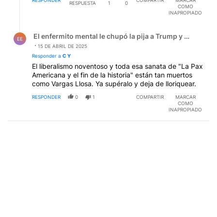
RESPUESTA
1
0
COMO
INAPROPIADO
Respuesta de El enfermito mental le chupó la pija a Trum
El enfermito mental le chupó la pija a Trump y el zanaho
EE
15 DE ABRIL DE 2025
Responder a
C Y
El liberalismo noventoso y toda esa sanata de "La Pax
Americana y el fin de la historia" están tan muertos
como Vargas Llosa. Ya supéralo y deja de lloriquear.
RESPONDER
0
1
COMPARTIR
MARCAR
COMO
INAPROPIADO