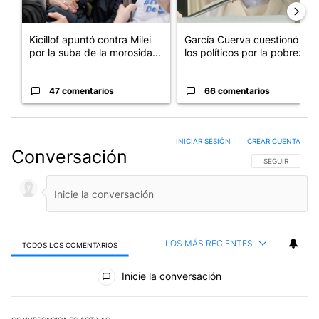
Kicillof apuntó contra Milei
García Cuerva cuestionó a
por la suba de la morosida...
los políticos por la pobreza
47 comentarios
66 comentarios
INICIAR SESIÓN
|
CREAR CUENTA
Conversación
SIGA ESTA CO
SEGUIR
LOS MÁS RECIENTES
TODOS LOS COMENTARIOS
Todos los comentarios
Inicie la conversación