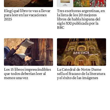
Elegí qué libro te vas a llevar
Tres escritoras argentinas, en
para leer en las vacaciones
la lista de los 20 mejores
2025
libros de habla hispana del
siglo XXI publicada por la
BBC
Los 15 libros imprescindibles
La Catedral de Notre Dame
que todos deberían leer al
sella el fracaso de la literatura
menos una vez
y el éxito de las imágenes