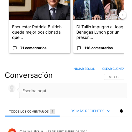
Encuesta: Patricia Bullrich
Di Tullio impugnó a Joaquín
queda mejor posicionada
Benegas Lynch por un
que...
presun...
71 comentarios
118 comentarios
INICIAR SESIÓN
|
CREAR CUENTA
Conversación
SIGA ESTA CO
SEGUIR
LOS MÁS RECIENTES
TODOS LOS COMENTARIOS
1
Todos los comentarios
Comentario de Carlos Brun.
Carlos Brun
13 DE SEPTIEMBRE DE 2024