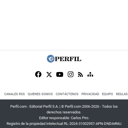
CANALES RSS
QUIENES SOMOS
CONTÁCTENOS
PRIVACIDAD
EQUIPO
REGLAS
Perfil.com - Editorial Perfil S.A.
| © Perfil.com 2006-2026 - Todos los
derechos reservados.
Editor responsable: Carlos Piro.
Registro de la propiedad intelectual RL-2024-31002957-APN-DNDA#MJ