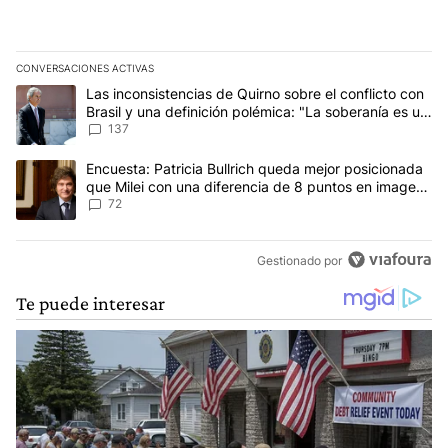
CONVERSACIONES ACTIVAS
Este listado muestra los artículos con más comentarios en los últim
Un artículo de tendencia con el título "Las inconsistencias de Qui
Las inconsistencias de Quirno sobre el conflicto con
Brasil y una definición polémica: "La soberanía es un
concepto antiguo"
137
Un artículo de tendencia con el título "Encuesta: Patricia Bullri
Encuesta: Patricia Bullrich queda mejor posicionada
que Milei con una diferencia de 8 puntos en imagen
negativa
72
Gestionado por