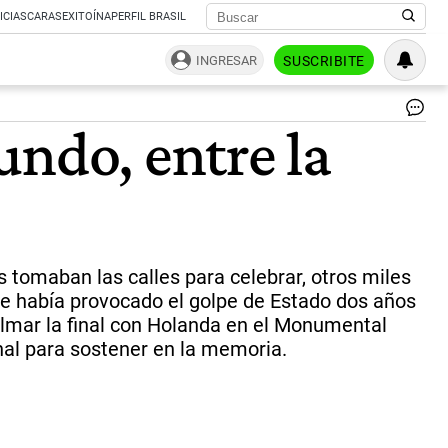
ICIAS
CARAS
EXITOÍNA
PERFIL BRASIL
INGRESAR
SUSCRIBITE
Ma
undo, entre la
Ke
fig
de
la
Sel
La
Es
el
tomaban las calles para celebrar, otros miles
pri
 que había provocado el golpe de Estado dos años
cen
ilmar la final con Holanda en el Monumental
cl
de
inal para sostener en la memoria.
det
|
AF