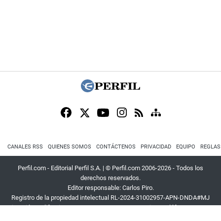
CANALES RSS
QUIENES SOMOS
CONTÁCTENOS
PRIVACIDAD
EQUIPO
REGLAS
Perfil.com - Editorial Perfil S.A.
| © Perfil.com 2006-2026 - Todos los
derechos reservados.
Editor responsable: Carlos Piro.
Registro de la propiedad intelectual RL-2024-31002957-APN-DNDA#MJ
Dirección:
California 2715
,
C1289ABI
,
CABA, Argentina
| Teléfono:
+54 9 11
3453 4567
| E-mail:
atencion@perfil.com