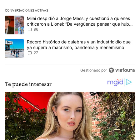
CONVERSACIONES ACTIVAS
Este listado muestra los artículos con más comentarios en los últim
Un artículo de tendencia con el título "Milei despidió a Jorge Mes
Milei despidió a Jorge Messi y cuestionó a quienes
criticaron a Lionel: “Da vergüenza pensar que hubo
anti-Messi”
96
Un artículo de tendencia con el título "Récord histórico de quie
Récord histórico de quiebras y un industricidio que
ya supera a macrismo, pandemia y menemismo
27
Gestionado por