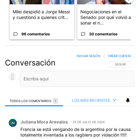
Milei despidió a Jorge Messi
Negociaciones en el
y cuestionó a quienes crit...
Senado: por qué volvió a
sonar el n...
96 comentarios
30 comentarios
INICIAR SESIÓN
|
CREAR CUENTA
Conversación
SIGA ESTA CO
SEGUIR
LOS MÁS RECIENTES
TODOS LOS COMENTARIOS
1
Todos los comentarios
Comentario de Juliana Mora Arevalos.
Juliana Mora Arevalos
25 DE JULIO DE 2024
JM
Francia se está vengando de la argentina por la causa
totalmente inventada a los ragbiers por violación !!!!!