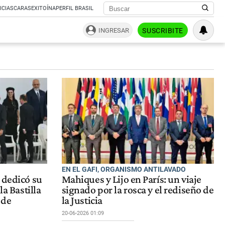
ICIAS
CARAS
EXITOÍNA
PERFIL BRASIL
INGRESAR
SUSCRIBITE
EN EL GAFI, ORGANISMO ANTILAVADO
 dedicó su
Mahiques y Lijo en París: un viaje
la Bastilla
signado por la rosca y el rediseño de
 de
la Justicia
20-06-2026 01:09