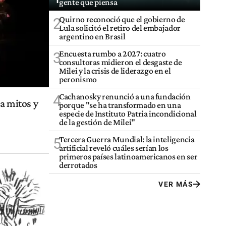
gente que piensa
Quirno reconoció que el gobierno de
2
Lula solicitó el retiro del embajador
argentino en Brasil
Encuesta rumbo a 2027: cuatro
3
consultoras midieron el desgaste de
Milei y la crisis de liderazgo en el
peronismo
Cachanosky renunció a una fundación
4
ba mitos y
porque "se ha transformado en una
especie de Instituto Patria incondicional
de la gestión de Milei"
Tercera Guerra Mundial: la inteligencia
5
artificial reveló cuáles serían los
primeros países latinoamericanos en ser
derrotados
VER MÁS