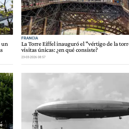
FRANCIA
n un
La Torre Eiffel inauguró el "vértigo de la tor
as
visitas únicas: ¿en qué consiste?
23-03-2026 08:57