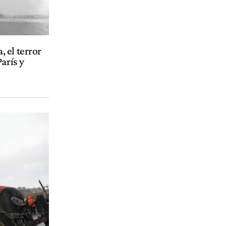
 el terror
arís y