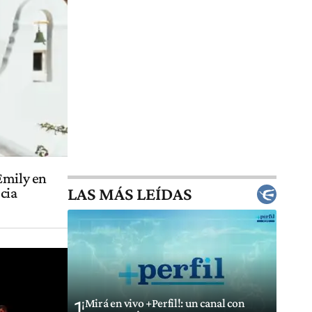
Emily en
LAS MÁS LEÍDAS
ecia
¡Mirá en vivo +Perfil!: un canal con
1