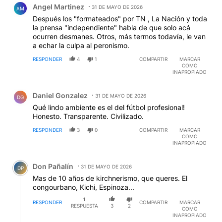
Angel Martinez
31 DE MAYO DE 2026
AM
Después los "formateados" por TN , La Nación y toda
la prensa "independiente" habla de que solo acá
ocurren desmanes. Otros, más termos todavía, le van
a echar la culpa al peronismo.
RESPONDER
4
1
COMPARTIR
MARCAR
COMO
INAPROPIADO
Comentario de Daniel Gonzalez.
Daniel Gonzalez
31 DE MAYO DE 2026
DG
Qué lindo ambiente es el del fútbol profesional!
Honesto. Transparente. Civilizado.
RESPONDER
3
0
COMPARTIR
MARCAR
COMO
INAPROPIADO
Comentario de Don Pañalín.
Don Pañalín
31 DE MAYO DE 2026
DP
Mas de 10 años de kirchnerismo, que queres. El
congourbano, Kichi, Espinoza...
1
RESPONDER
COMPARTIR
MARCAR
RESPUESTA
3
2
COMO
INAPROPIADO