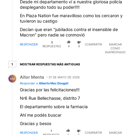
Desde mi departamento ví a nuestra gloriosa policía
desplegando todo su poder!!!!
En Plaza Nation fue maravilloso como los cercaron y
tuvieron su castigo
Decían que eran "jubilados contra el insensible de
Macron" pero nadie se conmovió
3
RESPONDER
COMPARTIR
MARCAR
RESPUESTAS
4
4
COMO
INAPROPIADO
1 respuesta más antiguas
MOSTRAR RESPUESTAS MÁS ANTIGUAS
1
Respuesta de Aitor Menta.
Aitor Menta
31 DE MAYO DE 2026
AM
Responder a
Alberto Mac Dougall
Gracias por las felicitaciones!!!
Nr6 Rue Bellechasse, distrito 7
El departamento sobre la farmacia
Ahí me podés buscar
Gracias y besos
1
RESPONDER
COMPARTIR
MARCAR
RESPUESTA
2
1