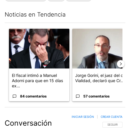
Noticias en Tendencia
Este listado muestra los artículos con más comentarios en los últim
Un artículo de tendencia con el título "El fiscal intimó a Manue
Un artículo de tendencia con e
El fiscal intimó a Manuel
Jorge Gorini, el juez del caso
Adorni para que en 15 días
Vialidad, declaró que Cr...
ex...
84 comentarios
57 comentarios
INICIAR SESIÓN
|
CREAR CUENTA
Conversación
SIGA ESTA CO
SEGUIR