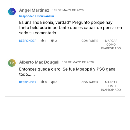
Respuesta de Angel Martinez.
Angel Martinez
31 DE MAYO DE 2026
AM
Responder a
Don Pañalín
Es una linda ironía, verdad? Pregunto porque hay
tanto belotudo importante que es capaz de pensar en
serio su comentario.
RESPONDER
1
2
COMPARTIR
MARCAR
COMO
INAPROPIADO
Comentario de Alberto Mac Dougall.
Alberto Mac Dougall
31 DE MAYO DE 2026
AM
Entonces queda claro: Se fue Mbappé y PSG gana
todo......
RESPONDER
0
0
COMPARTIR
MARCAR
COMO
INAPROPIADO