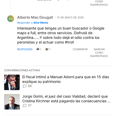
COMO
INAPROPIADO
Respuesta de Alberto Mac Dougall.
Alberto Mac Dougall
31 DE MAYO DE 2026
AM
Responder a
Aitor Menta
Interesante que tengas un buen buscador o Google
maps a full, entre otros servicios. Disfrutá de
Argentina......Y sobre todo dejá el odio contra los
peronistas y el actuar como #troII
RESPONDER
1
1
COMPARTIR
MARCAR
COMO
INAPROPIADO
CONVERSACIONES ACTIVAS
Este listado muestra los artículos con más comentarios en los últim
Un artículo de tendencia con el título "El fiscal intimó a Manuel 
El fiscal intimó a Manuel Adorni para que en 15 días
explique su patrimonio
84
Un artículo de tendencia con el título "Jorge Gorini, el juez del
Jorge Gorini, el juez del caso Vialidad, declaró que
Cristina Kirchner está pagando las consecuencias de
cometer "un delito comprobado"
57