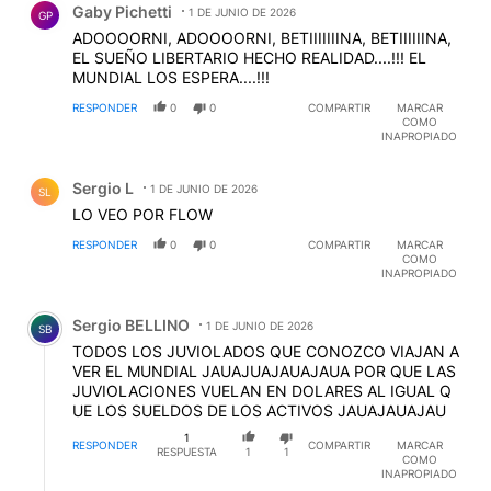
Gaby Pichetti
1 DE JUNIO DE 2026
GP
ADOOOORNI, ADOOOORNI, BETIIIIIIINA, BETIIIIIINA,
EL SUEÑO LIBERTARIO HECHO REALIDAD....!!! EL
MUNDIAL LOS ESPERA....!!!
RESPONDER
0
0
COMPARTIR
MARCAR
COMO
INAPROPIADO
Comentario de Sergio L.
Sergio L
1 DE JUNIO DE 2026
SL
LO VEO POR FLOW
RESPONDER
0
0
COMPARTIR
MARCAR
COMO
INAPROPIADO
Comentario de Sergio BELLINO.
Sergio BELLINO
1 DE JUNIO DE 2026
SB
TODOS LOS JUVIOLADOS QUE CONOZCO VIAJAN A
VER EL MUNDIAL JAUAJUAJAUAJAUA POR QUE LAS
JUVIOLACIONES VUELAN EN DOLARES AL IGUAL Q
UE LOS SUELDOS DE LOS ACTIVOS JAUAJAUAJAU
1
RESPONDER
COMPARTIR
MARCAR
RESPUESTA
1
1
COMO
INAPROPIADO