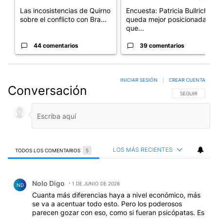
Las incosistencias de Quirno
Encuesta: Patricia Bullrich
sobre el conflicto con Bra...
queda mejor posicionada
que...
44 comentarios
39 comentarios
INICIAR SESIÓN
|
CREAR CUENTA
Conversación
SIGA ESTA CO
SEGUIR
LOS MÁS RECIENTES
TODOS LOS COMENTARIOS
5
Todos los comentarios
Comentario de Nolo Digo.
Nolo Digo
1 DE JUNIO DE 2026
ND
Cuanta más diferencias haya a nivel económico, más
se va a acentuar todo esto. Pero los poderosos
parecen gozar con eso, como si fueran psicópatas. Es