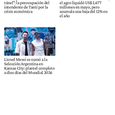
túnel”: la preocupación del
el agro liquidó US$ 2.677
intendente de Tanti por la
millones en mayo, pero
crisis económica
acumula una baja del 12% en
el año
Lionel Messi se sumó a la
Selección Argentina en
Kansas City: plantel completo
a diez días del Mundial 2026