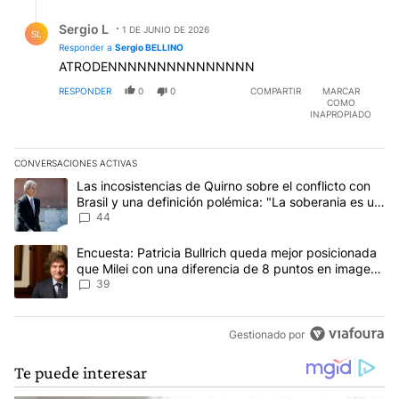
Respuesta de Sergio L.
Sergio L
1 DE JUNIO DE 2026
SL
Responder a
Sergio BELLINO
ATRODENNNNNNNNNNNNNNN
RESPONDER
0
0
COMPARTIR
MARCAR
COMO
INAPROPIADO
CONVERSACIONES ACTIVAS
Este listado muestra los artículos con más comentarios en los últim
Un artículo de tendencia con el título "Las incosistencias de Quir
Las incosistencias de Quirno sobre el conflicto con
Brasil y una definición polémica: "La soberania es un
concepto antiguo"
44
Un artículo de tendencia con el título "Encuesta: Patricia Bullri
Encuesta: Patricia Bullrich queda mejor posicionada
que Milei con una diferencia de 8 puntos en imagen
negativa
39
Gestionado por