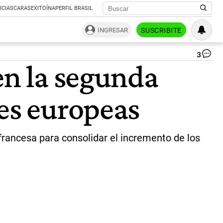
ICIAS
CARAS
EXITOÍNA
PERFIL BRASIL
INGRESAR
SUSCRIBITE
3
Em
en la segunda
ar
en
Fra
nes europeas
Ian
Sie
co
Jav
Mil
francesa para consolidar el incremento de los
|
CE