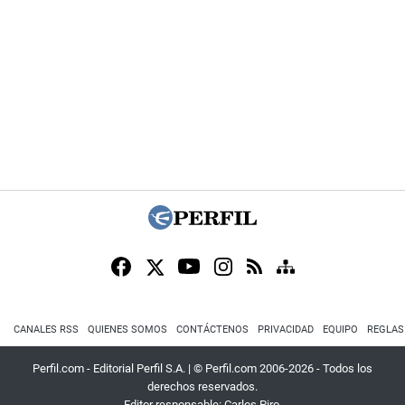
CANALES RSS
QUIENES SOMOS
CONTÁCTENOS
PRIVACIDAD
EQUIPO
REGLAS
Perfil.com - Editorial Perfil S.A.
| © Perfil.com 2006-2026 - Todos los
derechos reservados.
Editor responsable: Carlos Piro.