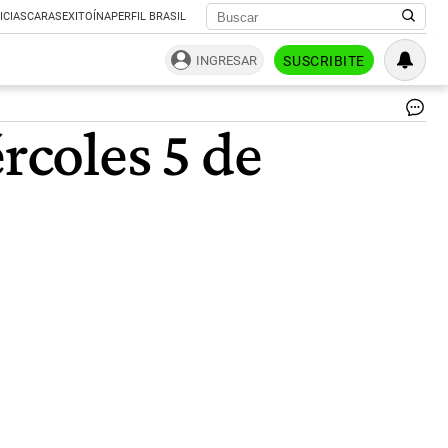
ICIAS
CARAS
EXITOÍNA
PERFIL BRASIL
INGRESAR
SUSCRIBITE
Eu
rcoles 5 de
|
Fre