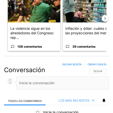
La violencia sigue en los
Inflación y dólar: cuáles son
alrededores del Congreso:
las proyecciones del merc...
rep...
108 comentarios
39 comentarios
INICIAR SESIÓN
|
CREAR CUENTA
Conversación
SIGA ESTA CO
SEGUIR
LOS MÁS RECIENTES
TODOS LOS COMENTARIOS
Todos los comentarios
Inicie la conversación