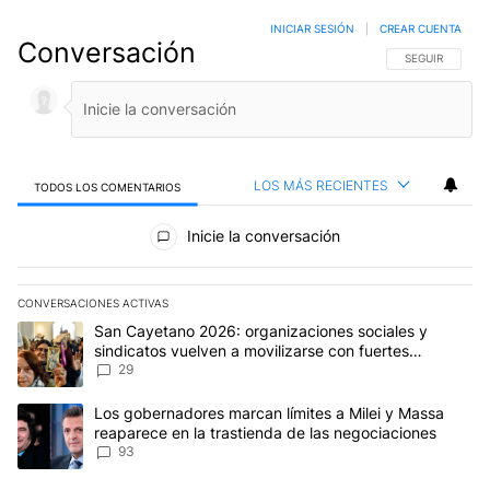
INICIAR SESIÓN
|
CREAR CUENTA
Conversación
SIGA ESTA CO
SEGUIR
LOS MÁS RECIENTES
TODOS LOS COMENTARIOS
Todos los comentarios
Inicie la conversación
CONVERSACIONES ACTIVAS
Este listado muestra los artículos con más comentarios en los últim
Un artículo de tendencia con el título "San Cayetano 2026: organi
San Cayetano 2026: organizaciones sociales y
sindicatos vuelven a movilizarse con fuertes
reclamos al Gobierno
29
Un artículo de tendencia con el título "Los gobernadores marcan l
Los gobernadores marcan límites a Milei y Massa
reaparece en la trastienda de las negociaciones
93