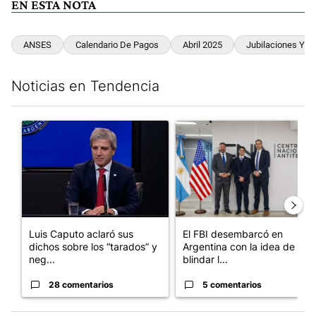
EN ESTA NOTA
ANSES
Calendario De Pagos
Abril 2025
Jubilaciones Y P
Noticias en Tendencia
Este listado muestra los artículos con más comentarios en los últim
Un artículo de tendencia con el título "Luis Caputo aclaró sus 
Un artículo de tendencia con el
Luis Caputo aclaró sus
El FBI desembarcó en
dichos sobre los “tarados” y
Argentina con la idea de
neg...
blindar l...
28 comentarios
5 comentarios