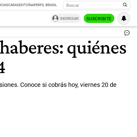
ICIAS
CARAS
EXITOÍNA
PERFIL BRASIL
INGRESAR
SUSCRIBITE
An
haberes: quiénes
|
Ce
Per
4
iones. Conoce si cobrás hoy, viernes 20 de