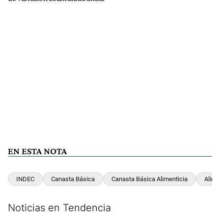
EN ESTA NOTA
INDEC
Canasta Básica
Canasta Básica Alimenticia
Alime
Noticias en Tendencia
Este listado muestra los artículos con más comentarios en los últim