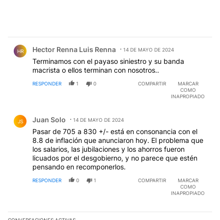
Comentario de Hector Renna Luis Renna.
Hector Renna Luis Renna
14 DE MAYO DE 2024
HR
Terminamos con el payaso siniestro y su banda
macrista o ellos terminan con nosotros..
RESPONDER
1
0
COMPARTIR
MARCAR
COMO
INAPROPIADO
Comentario de Juan Solo.
Juan Solo
14 DE MAYO DE 2024
JS
Pasar de 705 a 830 +/- está en consonancia con el
8.8 de inflación que anunciaron hoy. El problema que
los salarios, las jubilaciones y los ahorros fueron
licuados por el desgobierno, y no parece que estén
pensando en recomponerlos.
RESPONDER
0
1
COMPARTIR
MARCAR
COMO
INAPROPIADO
CONVERSACIONES ACTIVAS
Este listado muestra los artículos con más comentarios en los últim