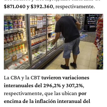
$871.040 y $392.360
, respectivamente.
La CBA y la CBT
tuvieron variaciones
interanuales del 296,2% y 307,2%
,
respectivamente, que las ubican
por
encima de la inflación interanual del
289,4%
.