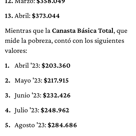
Abril:
$373.044
Mientras que la
Canasta Básica Total
, que
mide la pobreza, contó con los siguientes
valores:
Abril '23:
$203.360
Mayo '23:
$217.915
Junio '23:
$232.426
Julio '23:
$248.962
Agosto '23:
$284.686
Septiembre '23:
$319.422