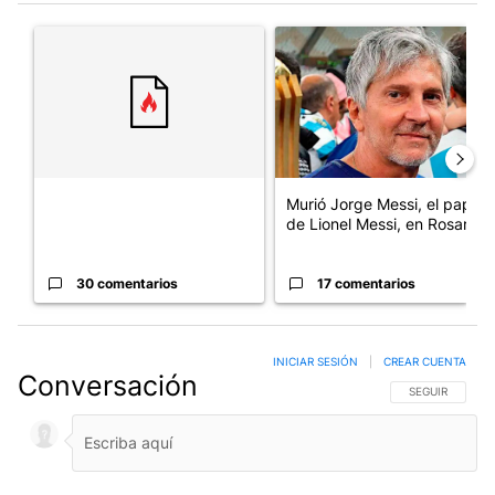
Un artículo de tendencia con el título "" con 30 comentarios.
Un artículo de tendencia con e
Murió Jorge Messi, el papá
de Lionel Messi, en Rosario
30 comentarios
17 comentarios
INICIAR SESIÓN
|
CREAR CUENTA
Conversación
SIGA ESTA CO
SEGUIR
LOS MÁS RECIENTES